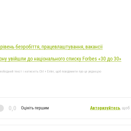
рівень безробіття, працевлаштування, вакансії
ону увійшли до національного списку Forbes «30 до 30»
бхідний текст і натисніть Ctrl + Enter, щоб повідомити про це редакцію
0,0
Оцініть першим
Авторизуйтесь
, щоб