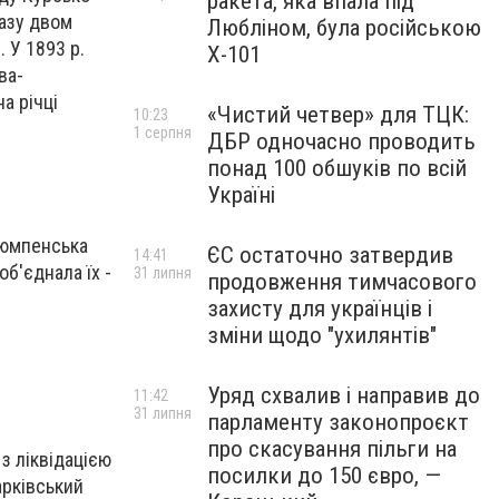
ракета, яка впала під
разу двом
Любліном, була російською
 У 1893 р.
Х-101
ва-
а річці
«Чистий четвер» для ТЦК:
10:23
1 серпня
ДБР одночасно проводить
понад 100 обшуків по всій
Україні
люмпенська
ЄС остаточно затвердив
14:41
об'єднала їх -
31 липня
продовження тимчасового
захисту для українців і
зміни щодо "ухилянтів"
Уряд схвалив і направив до
11:42
31 липня
парламенту законопроєкт
про скасування пільги на
з ліквідацією
посилки до 150 євро, —
арківський