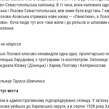
во-Севастопольська залізниці. В ті часи, вона належала од
ка і Лозова-Севастопольська, між ними була відстань 7 км.
озова-Азовська отримала нове назву — «Панютине», а Лозо
ова».
Хоча люди тут все-таки жили і до рельсів зі шпалами н
селення.
не зберігся
вньої Лозової класово ненавиділи одна одну: пролетарсько-
пецька Заруднівка, з тротуарами та кінотеатром. Залізниця 
оєднала Юзівку (Донецьк) і Харків, Полтаву і Катеринослав.
бульвар Тараса Шевченка
тус міста
іни в адміністративному підпорядкуванні селища. У зв’язку 
зова увійшла до Харківської округи, а в серпні 1928 року Х