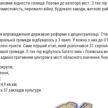
новив віднести селище Лозова до категорії міст. З тих пір
омисловість, пережило війну, будувало заводи, житлові рай
ля впровадження державою реформи з децентралізації. С
тв
оріальної громади відбувалось у 3 хвилі. У кожну з них до О
лені пункти. Саме перший етап, який розпочався 31 серпня
ої громади. З тих пір відбулось багато змін і
Лозівська мі
з адміністративним центром в місті обласного значення Лоз
округів;
ення;
;
4,9 кв.км;
та 57 закладів культури.