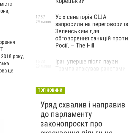
Корецький
 місто
они,
Усіх сенаторів США
17:57
29 липня
запросили на переговори із
Зеленським для
обговорення санкцій проти
орення
Росії, – The Hill
ТГ
 2018 року,
Іран уперше після паузи
15:23
ська
29 липня
Трампа атакував ракетами
ова це:
американську базу
ТОП НОВИНИ
Уряд схвалив і направив
до парламенту
законопроєкт про