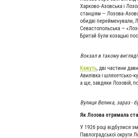
Харково-Азовська і Лозо
станціям — Лозова-Азовсь
обидві перейменували, Л
Севастопольська — «Лоз
Бритай були козацькі по
Вокзал в такому вигляді 
Кажуть
, дві частини да
Авилівка і шляхетсько-ку
а ще, завдяки Лозовій, п
Вулиця Велика, зараз - 
Як Лозова отримала ста
У 1926 році відбулися зм
Павлоградської округи Ло