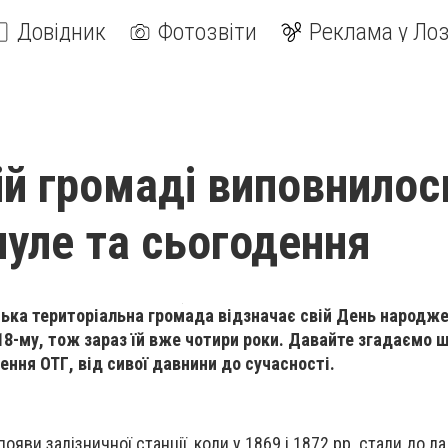
Довідник
Фотозвіти
Реклама у Лоз
ій громаді виповнилос
нуле та сьогодення
ська територіальна громада відзначає свій День народже
18-му, тож зараз їй вже чотири роки. Давайте згадаємо ш
ння ОТГ, від сивої давнини до сучасності.
появи залізничної станції, коли у 1869 і 1872 рр. стали до л