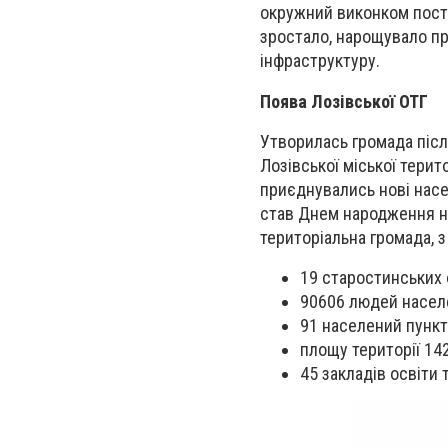
окружний виконком поста
зростало, нарощувало пр
інфраструктуру.
Поява Лозівської ОТГ
Утворилась громада піс
Лозівської міської терит
приєднувались нові насе
став Днем народження наш
територіальна громада, 
19 старостинських 
90606 людей насел
91 населений пункт
площу території 142
45 закладів освіти 