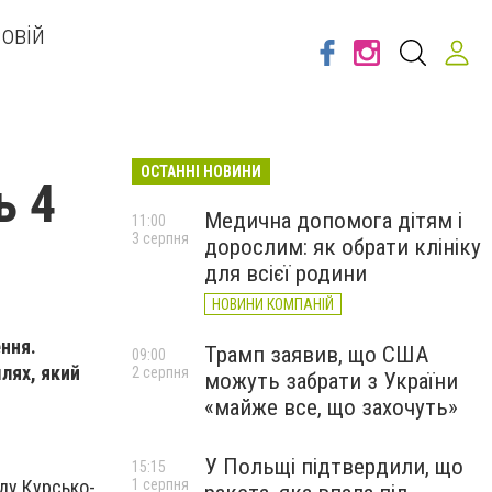
овій
ОСТАННІ НОВИНИ
ь 4
Медична допомога дітям і
11:00
3 серпня
дорослим: як обрати клініку
для всієї родини
НОВИНИ КОМПАНІЙ
ння.
Трамп заявив, що США
09:00
лях, який
2 серпня
можуть забрати з України
«майже все, що захочуть»
У Польщі підтвердили, що
15:15
1 серпня
аду Курсько-