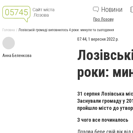
Новини
Про Лозову
Головна
Лозівській громаді виповнилось 4 роки: минуле та сьогодення
07:44, 1 вересня 2022 р.
Лозівськ
Анна Беленкова
роки: ми
31 серпня Лозівська мі
Заснували громаду у 20
пройшло місто до утворе
З чого все починалось
Лозова бере свій вік від 