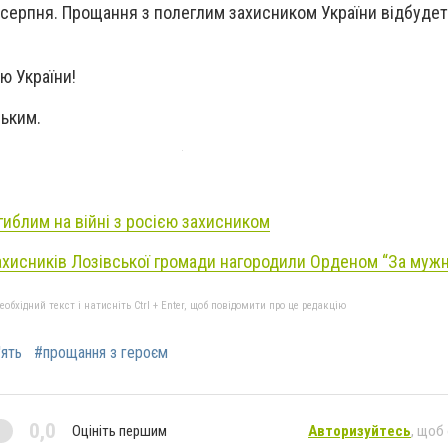
 серпня. Прощання з полеглим захисником України відбудет
ою України!
зьким.
гиблим на війні з росією захисником
захисників Лозівської громади нагородили Орденом “За мужн
бхідний текст і натисніть Ctrl + Enter, щоб повідомити про це редакцію
'ять
#прощання з героєм
0,0
Оцініть першим
Авторизуйтесь
, щоб