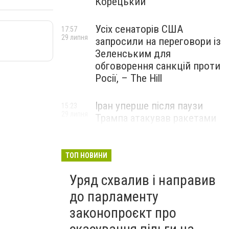
Корецький
Усіх сенаторів США
17:57
29 липня
запросили на переговори із
Зеленським для
обговорення санкцій проти
Росії, – The Hill
Іран уперше після паузи
15:23
29 липня
Трампа атакував ракетами
американську базу
ТОП НОВИНИ
Уряд схвалив і направив
до парламенту
законопроєкт про