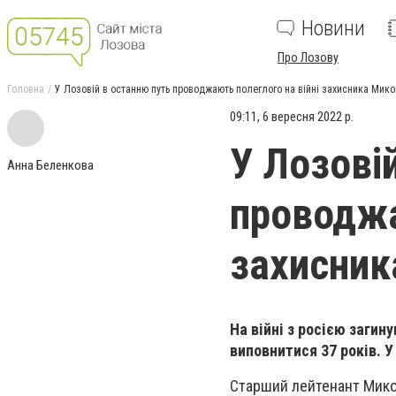
Новини
Про Лозову
Головна
У Лозовій в останню путь проводжають полеглого на війні захисника Мик
09:11, 6 вересня 2022 р.
У Лозові
Анна Беленкова
проводжа
захисник
На війні з росією заги
виповнитися 37 років. 
Старший лейтенант Микол