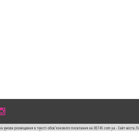
а умови розміщення в тексті обов'язкового посилання на 05745.com.ua - Сайт міста Л
сті або в якості джерела. Порушення виняткових прав переслідується Законом.