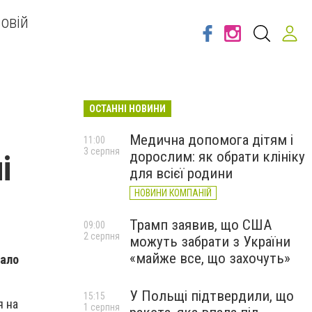
овій
ОСТАННІ НОВИНИ
Медична допомога дітям і
11:00
3 серпня
дорослим: як обрати клініку
і
для всієї родини
НОВИНИ КОМПАНІЙ
Трамп заявив, що США
09:00
2 серпня
можуть забрати з України
«майже все, що захочуть»
мало
У Польщі підтвердили, що
15:15
я на
1 серпня