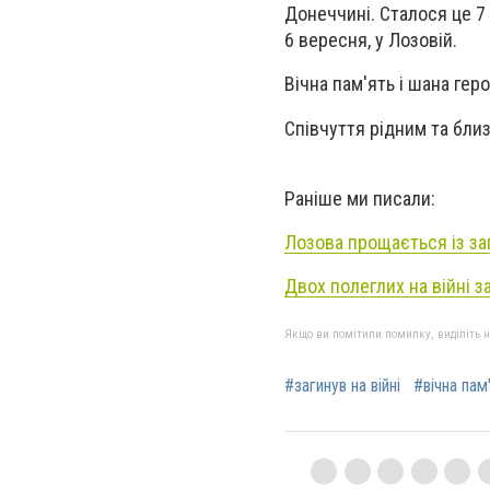
Донеччині. Сталося це 7
6 вересня, у Лозовій.
Вічна пам'ять і шана гер
Співчуття рідним та бли
Раніше ми писали:
Лозова прощається із за
Двох полеглих на війні 
Якщо ви помітили помилку, виділіть нео
#загинув на війні
#вічна пам