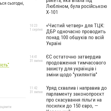
ракета, яка впала під
ься сьогодні,
Любліном, була російською
Х-101
«Чистий четвер» для ТЦК:
10:23
1 серпня
ДБР одночасно проводить
понад 100 обшуків по всій
Україні
ЄС остаточно затвердив
14:41
31 липня
продовження тимчасового
ість”
захисту для українців і
зміни щодо "ухилянтів"
Уряд схвалив і направив до
11:42
31 липня
парламенту законопроєкт
про скасування пільги на
посилки до 150 євро, —
 оцінити