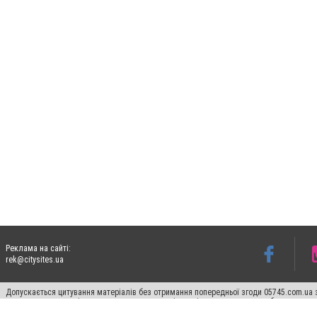
Реклама на сайті:
rek@citysites.ua
Допускається цитування матеріалів без отримання попередньої згоди 05745.com.ua з
пошукових систем гіперпосилання на цитовані статті не нижче другого абзацу в тек