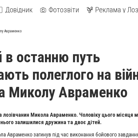
Довідник
Фотозвіти
Реклама у Лоз
олу Авраменко
й в останню путь
ють полеглого на війн
а Миколу Авраменко
нув лозівчанин Микола Авраменко. Чоловіку цього місяця 
У нього залишилися дружина та двоє дітей.
а Авраменко загинув під час виконання бойового завданн