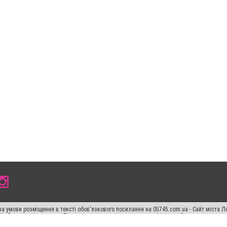
а умови розміщення в тексті обов'язкового посилання на 05745.com.ua - Сайт міста Л
сті або в якості джерела. Порушення виняткових прав переслідується Законом.