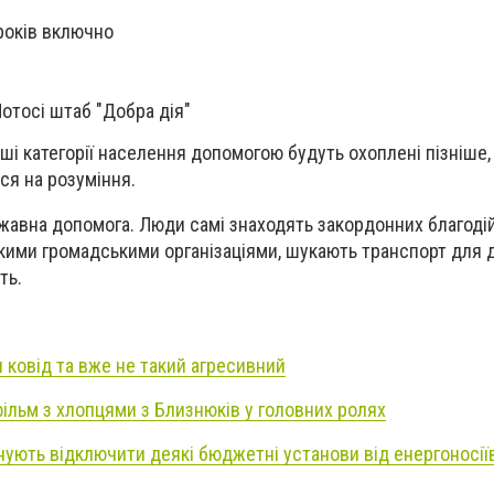
 років включно
Лотосі штаб "Добра дія"
нші категорії населення допомогою будуть охоплені пізніше,
ся на розуміння.
жавна допомога. Люди самі знаходять закордонних благодій
кими громадськими організаціями, шукають транспорт для 
ть.
 ковід та вже не такий агресивний
фільм з хлопцями з Близнюків у головних ролях
анують відключити деякі бюджетні установи від енергоносії