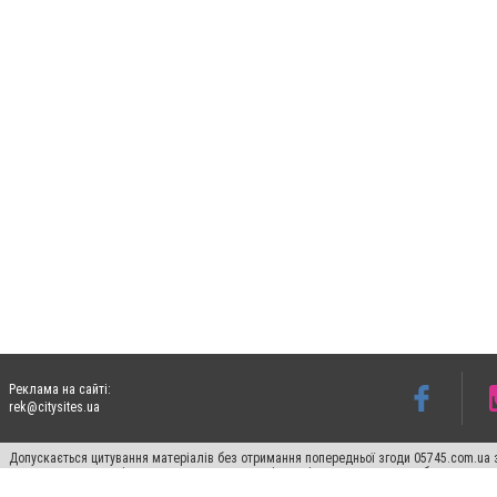
Реклама на сайті:
rek@citysites.ua
Допускається цитування матеріалів без отримання попередньої згоди 05745.com.ua з
пошукових систем гіперпосилання на цитовані статті не нижче другого абзацу в тек