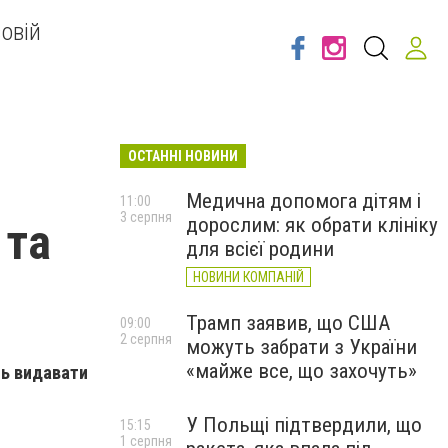
овій
ОСТАННІ НОВИНИ
Медична допомога дітям і
11:00
3 серпня
дорослим: як обрати клініку
 та
для всієї родини
НОВИНИ КОМПАНІЙ
Трамп заявив, що США
09:00
2 серпня
можуть забрати з України
«майже все, що захочуть»
ть видавати
У Польщі підтвердили, що
15:15
1 серпня