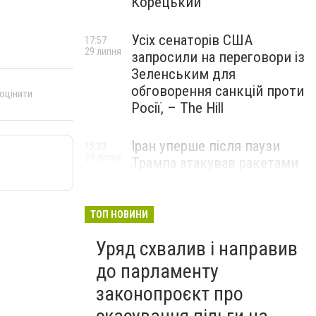
Корецький
Усіх сенаторів США
17:57
29 липня
запросили на переговори із
Зеленським для
обговорення санкцій проти
 оцінити
Росії, – The Hill
Іран уперше після паузи
15:23
29 липня
Трампа атакував ракетами
американську базу
ТОП НОВИНИ
Уряд схвалив і направив
до парламенту
законопроєкт про