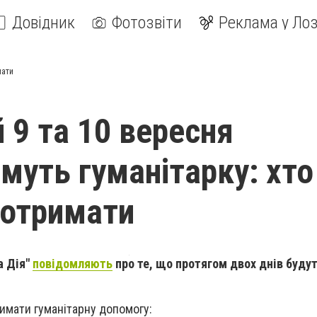
Довідник
Фотозвіти
Реклама у Лоз
мати
 9 та 10 вересня
муть гуманітарку: хто
 отримати
а Дія"
повідомляють
про те, що протягом двох днів буду
римати гуманітарну допомогу: