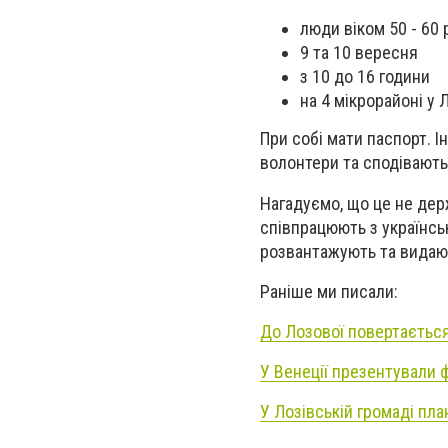
люди віком 50 - 60
9 та 10 вересня
з 10 до 16 години
на 4 мікрорайоні у 
При собі мати паспорт. І
волонтери та сподівають
Нагадуємо, що це не дер
співпрацюють з українсь
розвантажують та видаю
Раніше ми писали:
До Лозової повертається
У Венеції презентували 
У Лозівській громаді пл