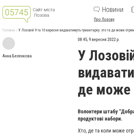
Новини
Про Лозову
Головна
У Лозовій 9 та 10 вересня видаватимуть гуманітарку: хто та де може отри
08:45, 9 вересня 2022 р.
У Лозовій
Анна Беленкова
видавати
де може
Волонтери штабу "Добр
продуктові набори.
Хто, де та коли може от