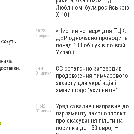
ракета, яка впала під
Любліном, була російською
Х-101
«Чистий четвер» для ТЦК:
10:23
1 серпня
ДБР одночасно проводить
 кажуть
понад 100 обшуків по всій
Україні
ників,
доставки,
ЄС остаточно затвердив
14:41
31 липня
продовження тимчасового
захисту для українців і
зміни щодо "ухилянтів"
Уряд схвалив і направив до
11:42
31 липня
парламенту законопроєкт
про скасування пільги на
в
посилки до 150 євро, —