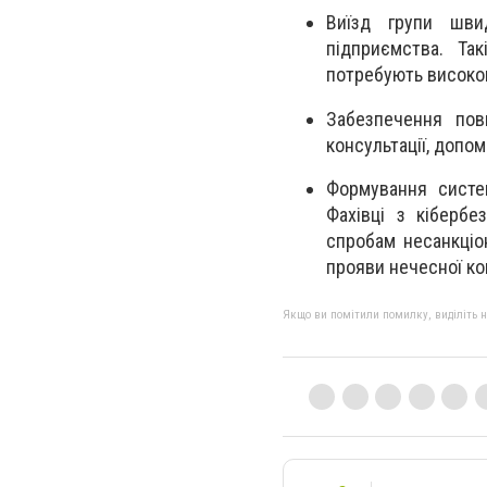
Виїзд групи шви
підприємства. Так
потребують високог
Забезпечення пов
консультації, допом
Формування систе
Фахівці з кібербе
спробам несанкціо
прояви нечесної ко
Якщо ви помітили помилку, виділіть нео