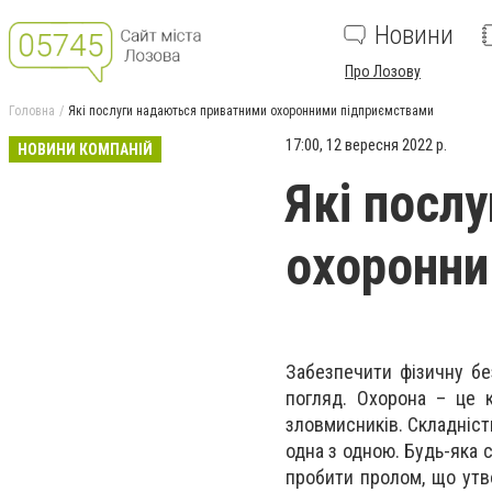
Новини
Про Лозову
Головна
Які послуги надаються приватними охоронними підприємствами
17:00, 12 вересня 2022 р.
НОВИНИ КОМПАНІЙ
Які посл
охоронни
Забезпечити фізичну бе
погляд. Охорона – це 
зловмисників. Складність
одна з одною. Будь-яка 
пробити пролом, що утво