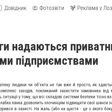
Довідник
Фотозвіти
Реклама у Лоз
уги надаються приват
ми підприємствами
зпеку людини чи об'єкта не так вже й просто, як здаєт
комплекс заходів, покликаний захистити замовника від
 ситуації у тому, що всі складові системи безпеки тісно в
слабка ланка дозволить злочинцям підвищити свої шанси за
рився в захисті. На жаль (або на щастя - це з якого бок