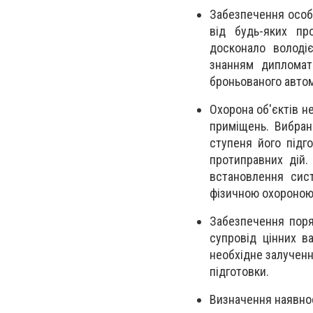
Забезпечення особ
від будь-яких пр
досконало володі
знанням дипломат
броньованого автом
Охорона об'єктів н
приміщень. Вибран
ступеня його підг
протиправних дій.
встановлення сист
фізичною охороною 
Забезпечення поря
супровід цінних в
необхідне залученн
підготовки.
Визначення наявнос