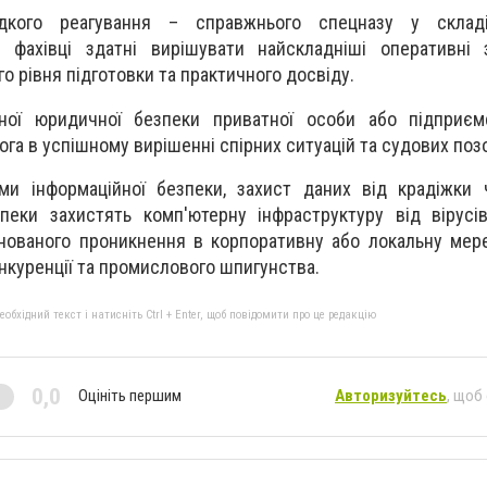
дкого реагування – справжнього спецназу у складі
і фахівці здатні вирішувати найскладніші оперативні 
о рівня підготовки та практичного досвіду.
ної юридичної безпеки приватної особи або підприємс
ога в успішному вирішенні спірних ситуацій та судових позо
ми інформаційної безпеки, захист даних від крадіжки 
зпеки захистять комп'ютерну інфраструктуру від вірусів
нованого проникнення в корпоративну або локальну мер
нкуренції та промислового шпигунства.
бхідний текст і натисніть Ctrl + Enter, щоб повідомити про це редакцію
0,0
Оцініть першим
Авторизуйтесь
, щоб