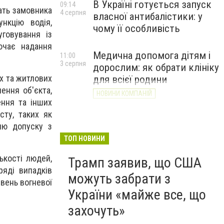
В Україні готується запуск
09:14
ать замовника
4 серпня
власної антибалістики: у
нкцію водія,
чому її особливість
говування із
ючає надання
Медична допомога дітям і
11:00
3 серпня
дорослим: як обрати клініку
их та житлових
для всієї родини
ення об'єкта,
НОВИНИ КОМПАНІЙ
ення та інших
сту, таких як
олю допуску з
ТОП НОВИНИ
ькості людей,
Трамп заявив, що США
ряді випадків
можуть забрати з
івень вогневої
України «майже все, що
захочуть»