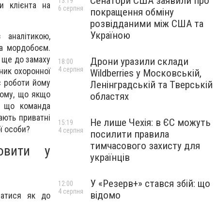
Сенатори США заявили про
13:19
и клієнта на
6 серпня
покращення обміну
розвідданими між США та
Україною
 аналітикою,
та мордобоєм.
 ще до замаху
Дрони уразили склади
18:00
4 серпня
вник охоронної
Wildberries у Московській,
с роботи йому
Ленінградській та Тверській
тому, що якщо
областях
є, що команда
ають приватні
Не лише Чехія: в ЄС можуть
15:19
ї особи?
4 серпня
посилити правила
тимчасового захисту для
овити у
українців
У «Резерв+» стався збій: що
12:00
4 серпня
відомо
ватися як до