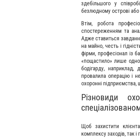
здебільшого у співроб
безлюдному острові або 
Втім, робота професі
спостереженням та анал
Адже ставиться завдання
на майно, честь і гідніс
фірми, професіонал із б
«пощастило» лише одног
бодігарду, наприклад,
провалила операцію і н
охоронні підприємства, 
Різновиди ох
спеціалізованом
Щоб захистити клієнта
комплексу заходів, так і