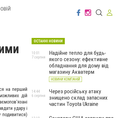
овій
ОСТАННІ НОВИНИ
ними
Надійне тепло для будь-
10:01
7 серпня
якого сезону: ефективне
обладнання для дому від
магазину Акватерм
НОВИНИ КОМПАНІЙ
ься на перший
Через російську атаку
14:44
 можливих дій
6 серпня
знищено склад запасних
заємопов'язані
частин Toyota Ukraine
вдати удару і
у подивитися)