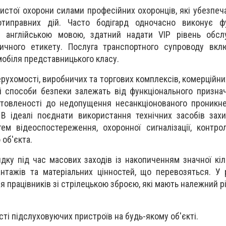
истої охорони силами професійних охоронців, які убезпеч
отиправних дій. Часто бодігард одночасно виконує фу
є англійською мовою, здатний надати VIP рівень обслу
ичного етикету. Послуга транспортного супроводу вкл
обіля представницького класу.
ерухомості, виробничих та торгових комплексів, комерційн
і способи безпеки залежать від функціонального признач
отовленості до недопущення несанкціонованого проникн
 В ідеалі поєднати використання технічних засобів захи
ем відеоспостереження, охоронної сигналізації, контр
об'єкта.
дку під час масових заходів із накопиченням значної кіл
антажів та матеріальних цінностей, що перевозяться. У 
я працівників зі стрілецькою зброєю, які мають належний р
ті підслуховуючих пристроїв на будь-якому об'єкті.