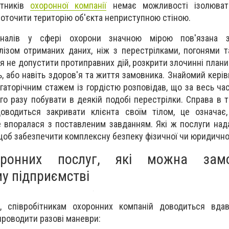
ітників
охоронної компанії
немає можливості ізолюват
оточити територію об'єкта неприступною стіною.
оналів у сфері охорони значною мірою пов'язана з
ізом отриманих даних, ніж з перестрілками, погонями 
 не допустити протиправних дій, розкрити злочинні плани
ть, або навіть здоров'я та життя замовника. Знайомий кері
агаторічним стажем із гордістю розповідав, що за весь ча
о разу побувати в деякій подобі перестрілки. Справа в 
 доводиться закривати клієнта своїм тілом, це означа
е впоралася з поставленим завданням. Які ж послуги над
щоб забезпечити комплексну безпеку фізичної чи юридично
оронних послуг, які можна зам
у підприємстві
, співробітникам охоронних компаній доводиться вда
 проводити разові маневри: