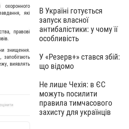
 охоронного
В Україні готується
завдання, які
запуск власної
антибалістики: у чому її
тва, правові
особливість
вів.
чи знищення.
У «Резерв+» стався збій:
, запобігають
ежу, виявлять
що відомо
Не лише Чехія: в ЄС
можуть посилити
правила тимчасового
 оцінити
захисту для українців