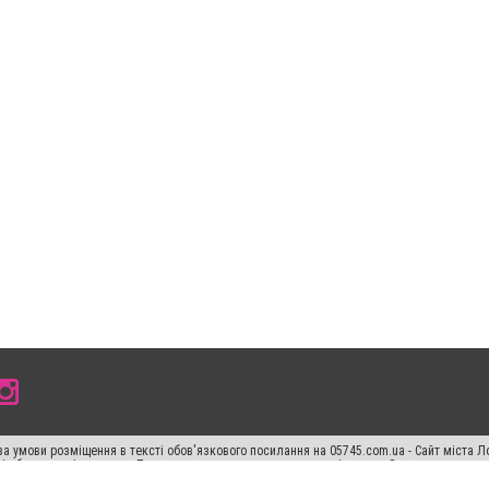
а умови розміщення в тексті обов'язкового посилання на 05745.com.ua - Сайт міста Л
сті або в якості джерела. Порушення виняткових прав переслідується Законом.