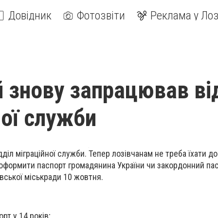
Довідник
Фотозвіти
Реклама у Лоз
й знову запрацював ві
ної служби
діл міграційної служби. Тепер лозівчанам не треба їхати до
 оформити паспорт громадянина України чи закордонний пас
івської міськради 10 жовтня.
рт у 14 років
;