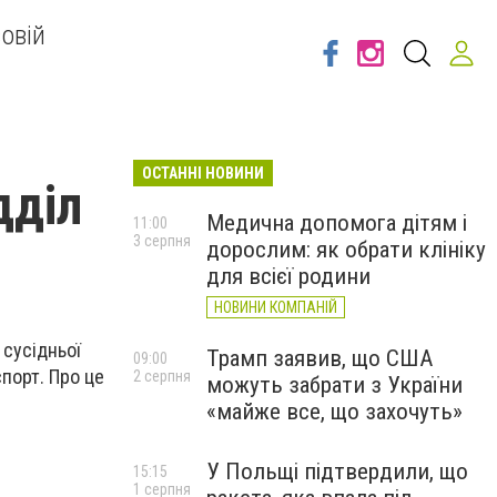
овій
ОСТАННІ НОВИНИ
дділ
Медична допомога дітям і
11:00
3 серпня
дорослим: як обрати клініку
для всієї родини
НОВИНИ КОМПАНІЙ
 сусідньої
Трамп заявив, що США
09:00
порт. Про це
2 серпня
можуть забрати з України
«майже все, що захочуть»
У Польщі підтвердили, що
15:15
1 серпня