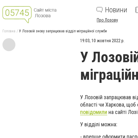
Новини
Про Лозову
Головна
У Лозовій знову запрацював відділ міграційної служби
19:03, 10 жовтня 2022 р.
У Лозові
міграцій
У Лозовій запрацював від
області чи Харкова, щоб
повідомили
на сайті Лоз
У відділі можна:
- вперше оформити паспо