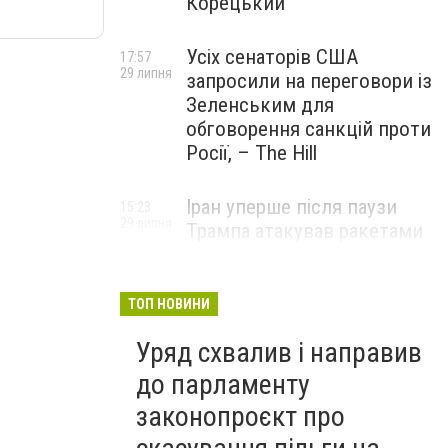
Корецький
Усіх сенаторів США
17:57
29 липня
запросили на переговори із
Зеленським для
обговорення санкцій проти
Росії, – The Hill
Іран уперше після паузи
15:23
29 липня
Трампа атакував ракетами
американську базу
ТОП НОВИНИ
Уряд схвалив і направив
до парламенту
законопроєкт про