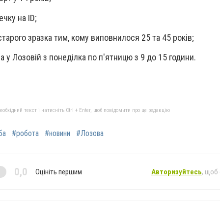
ечку на ID
;
старого зразка тим, кому виповнилося 25 та 45 років
;
 у Лозовій з понеділка по п'ятницю з 9 до 15 години.
бхідний текст і натисніть Ctrl + Enter, щоб повідомити про це редакцію
ба
#робота
#новини
#Лозова
0,0
Оцініть першим
Авторизуйтесь
, щоб