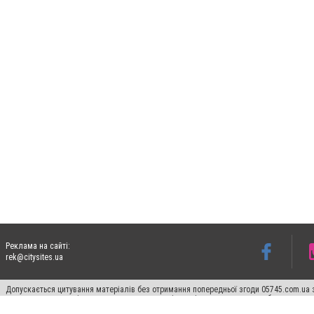
Реклама на сайті:
rek@citysites.ua
Допускається цитування матеріалів без отримання попередньої згоди 05745.com.ua з
пошукових систем гіперпосилання на цитовані статті не нижче другого абзацу в тек