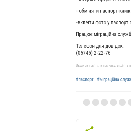
- обміняти паспорт-книж
-вклеїти фото у паспорт 
Працює міграційна служба
Телефон для довідок:
(05745) 2-22-76
Якщо ви помітили помилку, виділіть нео
#паспорт
#міграційна служ