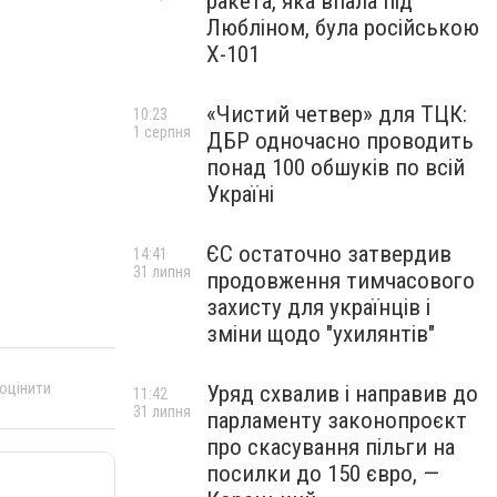
ракета, яка впала під
Любліном, була російською
Х-101
«Чистий четвер» для ТЦК:
10:23
1 серпня
ДБР одночасно проводить
понад 100 обшуків по всій
Україні
ЄС остаточно затвердив
14:41
31 липня
продовження тимчасового
захисту для українців і
зміни щодо "ухилянтів"
 оцінити
Уряд схвалив і направив до
11:42
31 липня
парламенту законопроєкт
про скасування пільги на
посилки до 150 євро, —