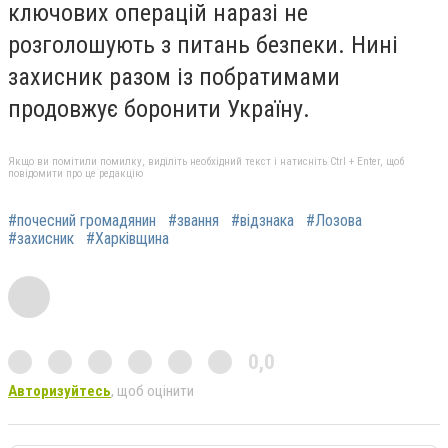
ключових операцій наразі не
розголошують з питань безпеки. Нині
захисник разом із побратимами
продовжує боронити Україну.
Якщо ви помітили помилку, виділіть необхідний текст і натисніть Ctrl + Enter, щоб
повідомити про це редакцію
#почесний громадянин
#звання
#відзнака
#Лозова
#захисник
#Харківщина
0,0
Авторизуйтесь
, щоб оцінити