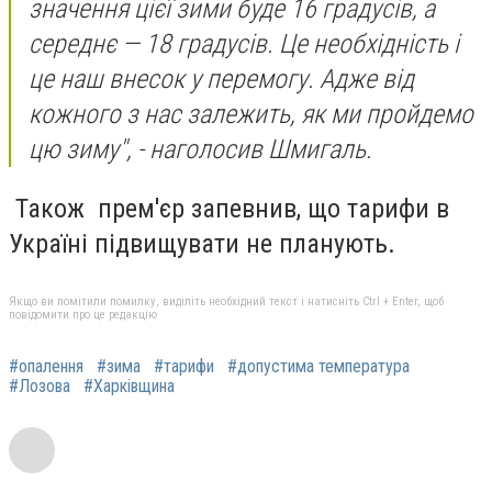
значення цієї зими буде 16 градусів, а
середнє — 18 градусів. Це необхідність і
це наш внесок у перемогу. Адже від
кожного з нас залежить, як ми пройдемо
цю зиму", - наголосив Шмигаль.
Також
прем'єр запевнив, що тарифи в
Україні підвищувати не планують.
Якщо ви помітили помилку, виділіть необхідний текст і натисніть Ctrl + Enter, щоб
повідомити про це редакцію
#опалення
#зима
#тарифи
#допустима температура
#Лозова
#Харківщина