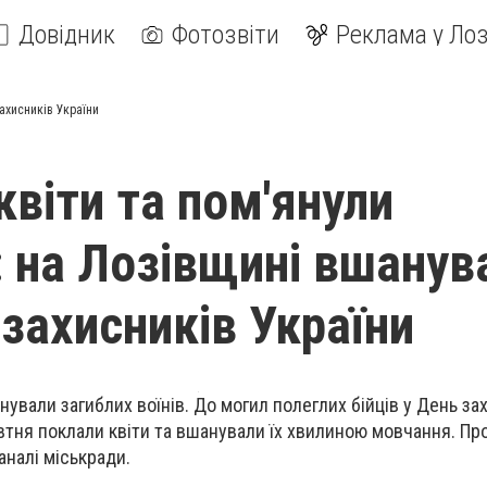
Довідник
Фотозвіти
Реклама у Лоз
ахисників України
квіти та пом'янули
: на Лозівщині вшанув
 захисників України
нували загиблих воїнів. До могил полеглих бійців у День за
втня поклали квіти та вшанували їх хвилиною мовчання. Пр
аналі міськради.