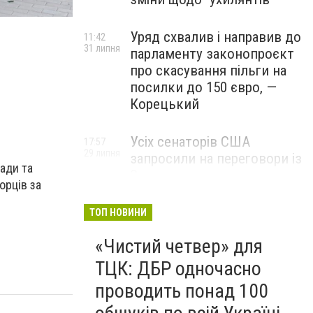
Лозівська міська рада
Уряд схвалив і направив до
11:42
31 липня
парламенту законопроєкт
про скасування пільги на
посилки до 150 євро, —
Корецький
Усіх сенаторів США
17:57
29 липня
запросили на переговори із
ади та
Зеленським для
орців за
обговорення санкцій проти
Росії, – The Hill
ТОП НОВИНИ
«Чистий четвер» для
ТЦК: ДБР одночасно
проводить понад 100