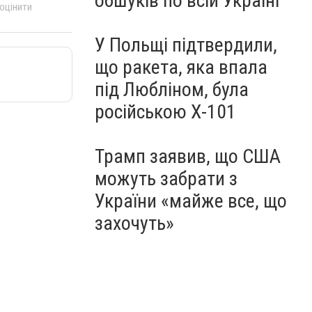
обшуків по всій Україні
 оцінити
У Польщі підтвердили,
що ракета, яка впала
під Любліном, була
російською Х-101
Трамп заявив, що США
можуть забрати з
України «майже все, що
захочуть»