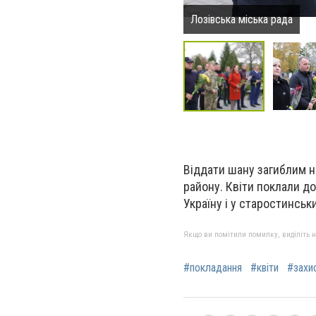
Лозівська міська рада
Віддати шану загиблим н
району. Квіти поклали до
Україну і у старостинськи
Якщо ви помітили помилку, виділіть нео
#покладання
#квіти
#захи