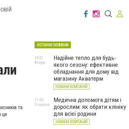
овій
ОСТАННІ НОВИНИ
Надійне тепло для будь-
10:01
Вчора
якого сезону: ефективне
али
обладнання для дому від
магазину Акватерм
НОВИНИ КОМПАНІЙ
Медична допомога дітям і
11:00
3 серпня
дорослим: як обрати клініку
хисників та
для всієї родини
о це
НОВИНИ КОМПАНІЙ