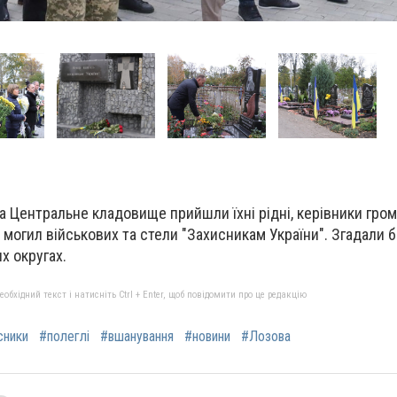
а Центральне кладовище прийшли їхні рідні, керівники гром
 могил військових та стели "Захисникам України". Згадали б
х округах.
бхідний текст і натисніть Ctrl + Enter, щоб повідомити про це редакцію
сники
#полеглі
#вшанування
#новини
#Лозова