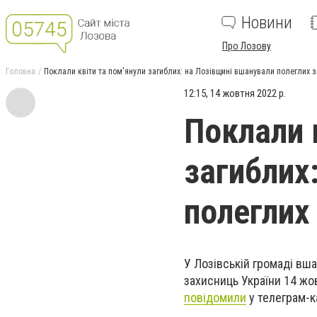
Новини
Про Лозову
Головна
Поклали квіти та пом'янули загиблих: на Лозівщині вшанували полеглих з
12:15, 14 жовтня 2022 р.
Поклали 
загиблих
полеглих
У Лозівській громаді вша
захисниць України 14 жо
повідомили
у телеграм-к