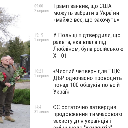
Трамп заявив, що США
09:00
2 серпня
можуть забрати з України
«майже все, що захочуть»
У Польщі підтвердили, що
15:15
1 серпня
ракета, яка впала під
Любліном, була російською
Х-101
«Чистий четвер» для ТЦК:
10:23
1 серпня
ДБР одночасно проводить
понад 100 обшуків по всій
Україні
ЄС остаточно затвердив
14:41
31 липня
продовження тимчасового
захисту для українців і
зміни щодо "ухилянтів"