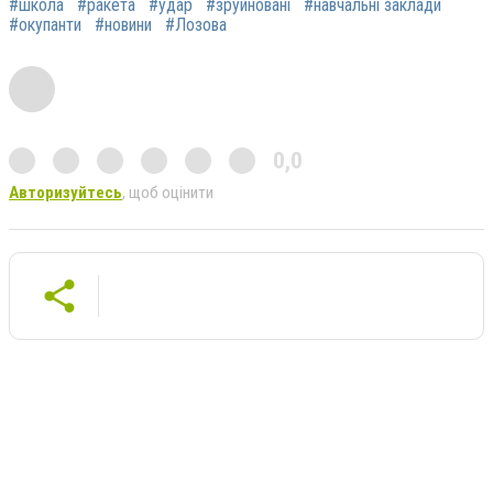
#школа
#ракета
#удар
#зруйновані
#навчальні заклади
#окупанти
#новини
#Лозова
0,0
Авторизуйтесь
, щоб оцінити