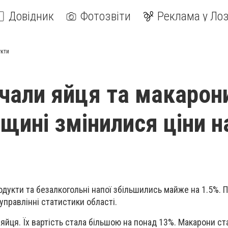
Довідник
Фотозвіти
Реклама у Лоз
укти
али яйця та макарони
вщині змінилися ціни н
одукти та безалкогольні напої збільшились майже на 1.5%. 
управлінні статистики області.
йця. Їх вартість стала більшою на понад 13%. Макарони ст