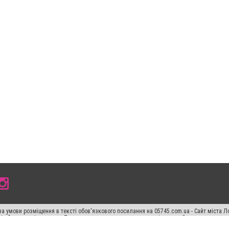
а умови розміщення в тексті обов'язкового посилання на 05745.com.ua - Сайт міста Л
сті або в якості джерела. Порушення виняткових прав переслідується Законом.