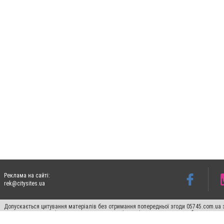
Реклама на сайті:
rek@citysites.ua
Допускається цитування матеріалів без отримання попередньої згоди 05745.com.ua з
пошукових систем гіперпосилання на цитовані статті не нижче другого абзацу в тек