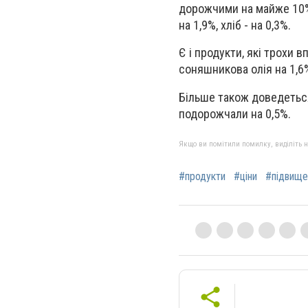
дорожчими на майже 10%, 
на 1,9%, хліб - на 0,3%.
Є і продукти, які трохи 
соняшникова олія на 1,6
Більше також доведеться
подорожчали на 0,5%.
Якщо ви помітили помилку, виділіть нео
#продукти
#ціни
#підвище