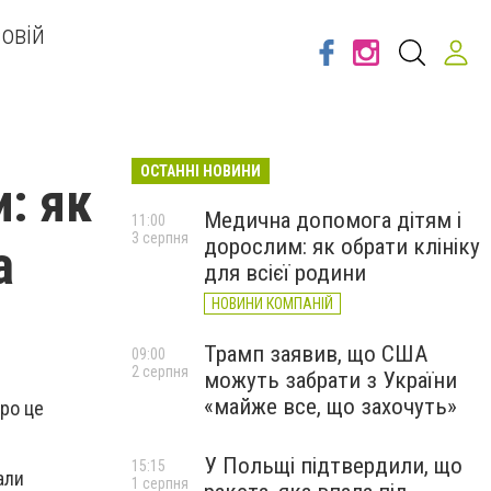
овій
ОСТАННІ НОВИНИ
: як
Медична допомога дітям і
11:00
3 серпня
дорослим: як обрати клініку
а
для всієї родини
НОВИНИ КОМПАНІЙ
Трамп заявив, що США
09:00
2 серпня
можуть забрати з України
«майже все, що захочуть»
Про це
У Польщі підтвердили, що
15:15
али
1 серпня