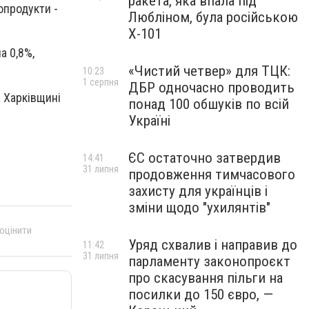
ракета, яка впала під
сопродукти -
Любліном, була російською
Х-101
а 0,8%,
«Чистий четвер» для ТЦК:
10:23
1 серпня
ДБР одночасно проводить
а Харківщині
понад 100 обшуків по всій
Україні
ЄС остаточно затвердив
14:41
31 липня
продовження тимчасового
захисту для українців і
зміни щодо "ухилянтів"
 оцінити
Уряд схвалив і направив до
11:42
31 липня
парламенту законопроєкт
про скасування пільги на
посилки до 150 євро, —