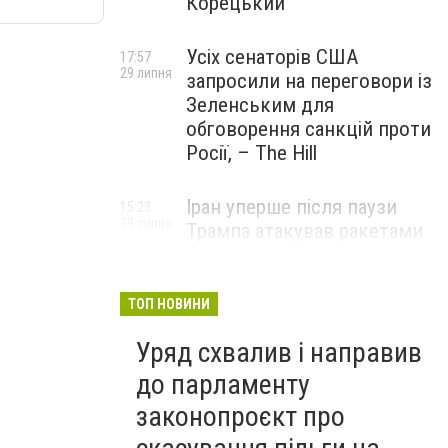
Корецький
Усіх сенаторів США
17:57
29 липня
запросили на переговори із
Зеленським для
обговорення санкцій проти
Росії, – The Hill
Іран уперше після паузи
15:23
29 липня
Трампа атакував ракетами
американську базу
ТОП НОВИНИ
Уряд схвалив і направив
до парламенту
законопроєкт про