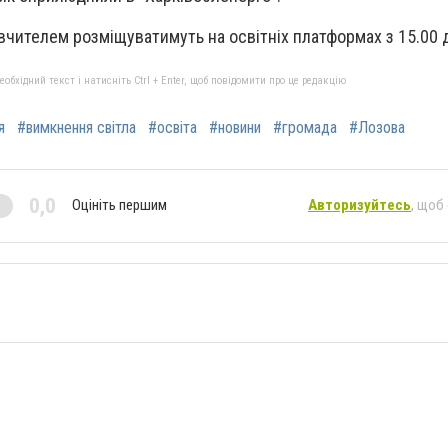
вчителем розміщуватимуть на освітніх платформах з 15.00 д
бхідний текст і натисніть Ctrl + Enter, щоб повідомити про це редакцію
я
#вимкнення світла
#освіта
#новини
#громада
#Лозова
0,0
Оцініть першим
Авторизуйтесь
, щоб