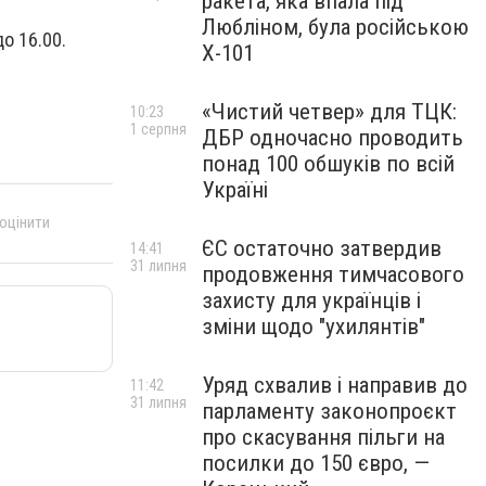
ракета, яка впала під
Любліном, була російською
о 16.00.
Х-101
«Чистий четвер» для ТЦК:
10:23
1 серпня
ДБР одночасно проводить
понад 100 обшуків по всій
Україні
 оцінити
ЄС остаточно затвердив
14:41
31 липня
продовження тимчасового
захисту для українців і
зміни щодо "ухилянтів"
Уряд схвалив і направив до
11:42
31 липня
парламенту законопроєкт
про скасування пільги на
посилки до 150 євро, —