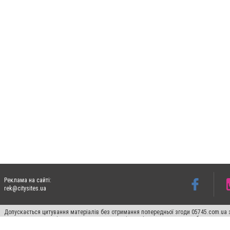
Реклама на сайті:
rek@citysites.ua
Допускається цитування матеріалів без отримання попередньої згоди 05745.com.ua з
пошукових систем гіперпосилання на цитовані статті не нижче другого абзацу в тек