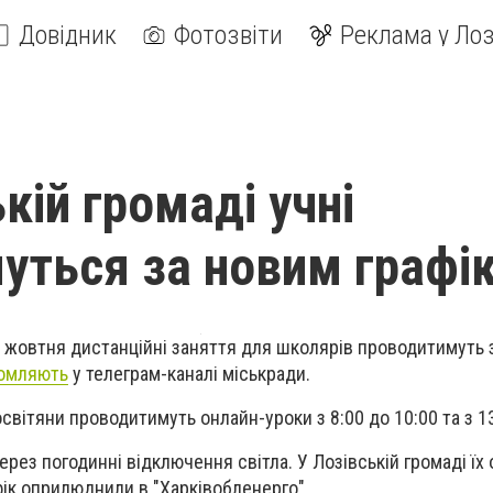
Довідник
Фотозвіти
Реклама у Лоз
кій громаді учні
уться за новим графі
31 жовтня дистанційні заняття для школярів проводитимуть 
омляють
у телеграм-каналі міськради.
освітяни проводитимуть онлайн-уроки з 8:00 до 10:00 та з 1
ерез погодинні відключення світла. У Лозівській громаді їх 
фік оприлюднили в "Харківобленерго".