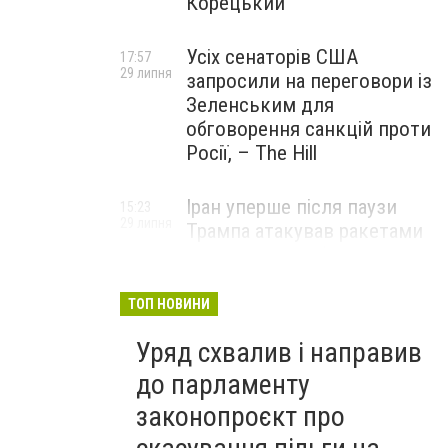
Корецький
Усіх сенаторів США
17:57
29 липня
запросили на переговори із
Зеленським для
обговорення санкцій проти
Росії, – The Hill
Іран уперше після паузи
15:23
29 липня
Трампа атакував ракетами
американську базу
ТОП НОВИНИ
Уряд схвалив і направив
до парламенту
законопроєкт про