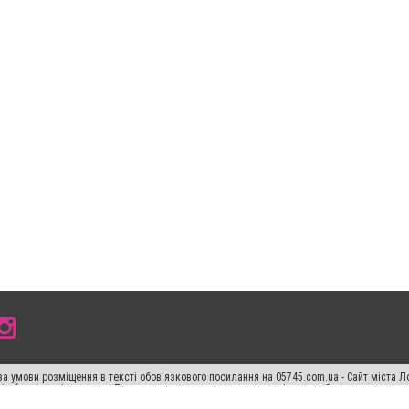
а умови розміщення в тексті обов'язкового посилання на 05745.com.ua - Сайт міста Л
сті або в якості джерела. Порушення виняткових прав переслідується Законом.