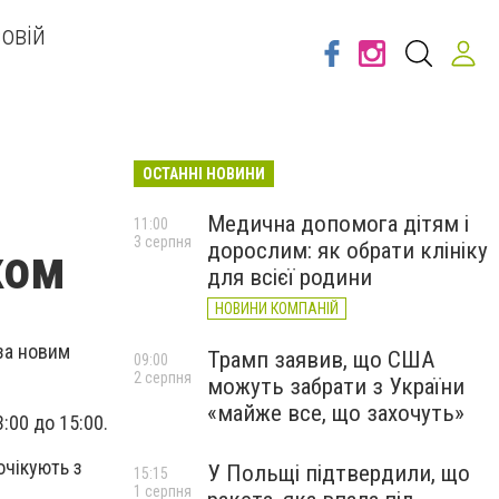
овій
ОСТАННІ НОВИНИ
Медична допомога дітям і
11:00
3 серпня
дорослим: як обрати клініку
ком
для всієї родини
НОВИНИ КОМПАНІЙ
за новим
Трамп заявив, що США
09:00
2 серпня
можуть забрати з України
«майже все, що захочуть»
3:00 до 15:00.
очікують з
У Польщі підтвердили, що
15:15
1 серпня