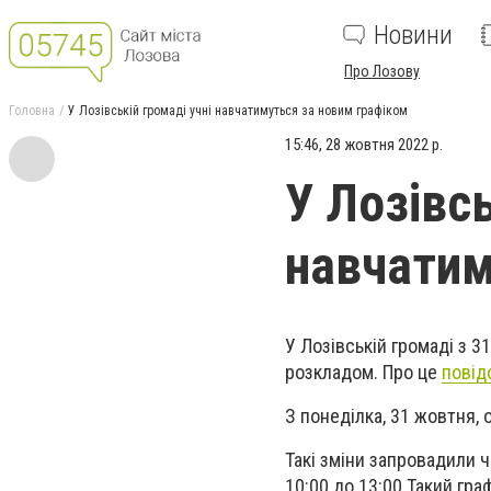
Новини
Про Лозову
Головна
У Лозівській громаді учні навчатимуться за новим графіком
15:46, 28 жовтня 2022 р.
У Лозівсь
навчатим
У Лозівській громаді з 
розкладом. Про це
повід
З понеділка, 31 жовтня, 
Такі зміни запровадили ч
10:00 до 13:00.Такий гра