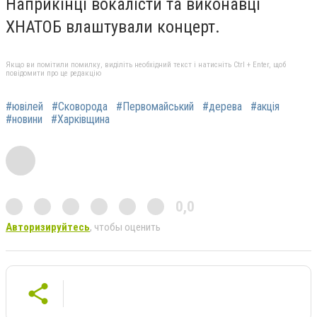
Наприкінці вокалісти та виконавці
ХНАТОБ влаштували концерт.
Якщо ви помітили помилку, виділіть необхідний текст і натисніть Ctrl + Enter, щоб
повідомити про це редакцію
#ювілей
#Сковорода
#Первомайський
#дерева
#акція
#новини
#Харківщина
0,0
Авторизируйтесь
, чтобы оценить