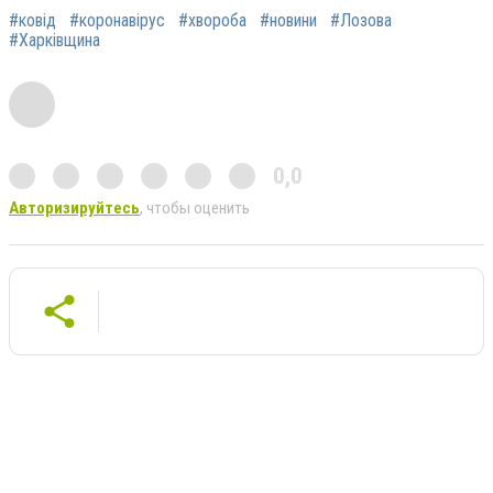
#ковід
#коронавірус
#хвороба
#новини
#Лозова
#Харківщина
0,0
Авторизируйтесь
, чтобы оценить