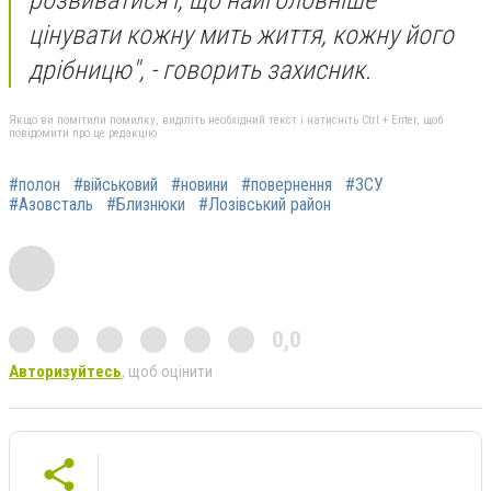
розвиватися і, що найголовніше –
цінувати кожну мить життя, кожну його
дрібницю", - говорить захисник.
Якщо ви помітили помилку, виділіть необхідний текст і натисніть Ctrl + Enter, щоб
повідомити про це редакцію
#полон
#військовий
#новини
#повернення
#ЗСУ
#Азовсталь
#Близнюки
#Лозівський район
0,0
Авторизуйтесь
, щоб оцінити