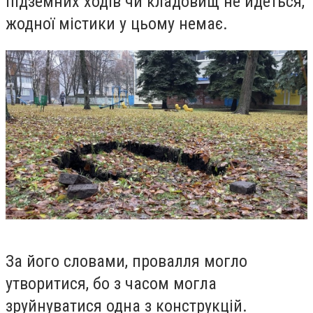
підземних ходів чи кладовищ не йдеться,
жодної містики у цьому немає.
За його словами, провалля могло
утворитися, бо з часом могла
зруйнуватися одна з конструкцій.