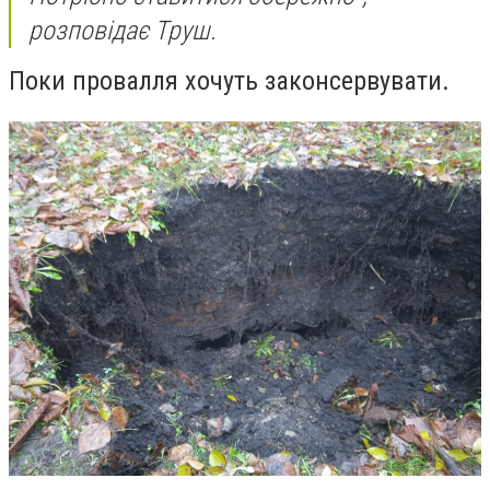
розповідає Труш.
Поки провалля хочуть законсервувати.