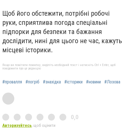
Щоб його обстежити, потрібні робочі
руки, сприятлива погода спеціальні
підпорки для безпеки та бажання
дослідити, нині для цього не час, кажуть
місцеві історики.
Якщо ви помітили помилку, виділіть необхідний текст і натисніть Ctrl + Enter, щоб
повідомити про це редакцію
#провалля
#погріб
#знахідка
#історики
#новини
#Лозова
0,0
Авторизуйтесь
, щоб оцінити