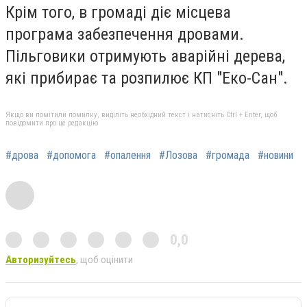
Крім того, в громаді діє місцева
програма забезпечення дровами.
Пільговики отримують аварійні дерева,
які прибирає та розпилює КП "Еко-Сан".
Якщо ви помітили помилку, виділіть необхідний текст і натисніть Ctrl + Enter, щоб
повідомити про це редакцію
#дрова
#допомога
#опалення
#Лозова
#громада
#новини
0,0
Авторизуйтесь
, щоб оцінити