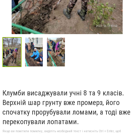
Клумби висаджували учні 8 та 9 класів.
В
ерхній шар грунту вже промерз, його
спочатку прорубували ломами, а тоді вже
перекопували лопатами.
Якщо ви помітили помилку, виділіть необхідний текст і натисніть Ctrl + Enter, щоб