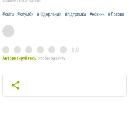
повідомити про це редакцію
#квіти
#клумби
#Нідерланди
#підтримка
#новини
#Лозова
0,0
Авторизируйтесь
, чтобы оценить