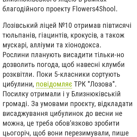
благодійного проекту Flowers4Shool.
Лозівський ліцей №10 отримав півтисячі
тюльпанів, гіацинтів, крокусів, а також
мускарі, алліуми та хіонодокса.
Рослини планують висадити тільки-но
дозволить погода, щоб навесні клумби
розквітли. Поки 5-класники сортують
цибулини,
повідомляє
ТРК "Лозова".
Посилку отримали і у Близнюківській
громаді. За умовами проєкту, відкладати
висаджування цибулинок до весни не
можна, це треба обов’язково зробити
цьогоріч, щоб вони перезимували, пише