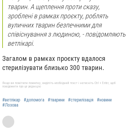
тварин. А щеплення проти сказу,
зроблені в рамках проєкту, роблять
вуличних тварин безпечними для
співіснування з людиною, - повідомляють
ветлікарі.
Загалом в рамках проєкту вдалося
стерилізувати близько 300 тварин.
Якщо ви помітили помилку, виділіть необхідний текст і натисніть Ctrl + Enter, щоб
повідомити про це редакцію
#ветлікар
#допомога
#тварини
#стерилізація
#новини
#Лозова