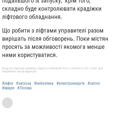
подальшого їх запуску, крім того,
складно буде контролювати крадіжки
ліфтового обладнання.
Що робити з ліфтами управителі разом
вирішать після обговорень. Поки містян
просять за можливості якомога менше
ними користуватися.
Якщо ви помітили помилку, виділіть необхідний текст і натисніть Ctrl + Enter, щоб
повідомити про це редакцію
#ліфти
#загроза
#небезпека
#електроенергія
#світло
#аварія
#Лозова