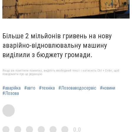
Більше 2 мільйонів гривень на нову
аварійно-відновлювальну машину
виділили з бюджету громади.
Якщо ви помітили помилку, виділіть необхідний текст і натисніть Ctrl + Enter, щоб
повідомити про це редакцію
#аварійка
#авто
#техніка
#Лозоваводосервіс
#новини
#Лозова
0,0