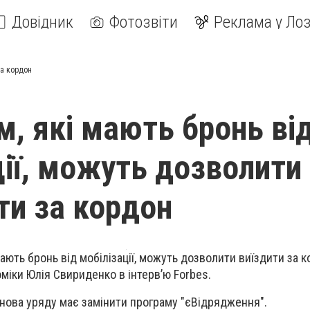
Довідник
Фотозвіти
Реклама у Лоз
за кордон
м, які мають бронь ві
ції, можуть дозволити
и за кордон
 мають бронь від мобілізації, можуть дозволити виїздити за 
оміки Юлія Свириденко в інтерв’ю Forbes.
танова уряду має замінити програму "єВідрядження".