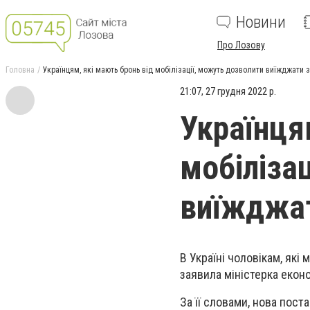
Новини
Про Лозову
Головна
Українцям, які мають бронь від мобілізації, можуть дозволити виїжджати 
21:07, 27 грудня 2022 р.
Українця
мобіліза
виїжджат
В Україні чоловікам, які
заявила міністерка екон
За її словами, нова пос