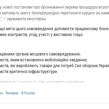
у нової постанови про бронювання окрема процедура втрати
и матимуть змогу безперешкодно перетинати кордон за наяв
, — зауважила міністерка.
 що мета цього нововведення допомогти працюючому бізнес
их контрактів, угод, участі у виставках тощо.
цівники органів місцевого самоврядування;
мств, яким встановлено мобілізаційні завдання;
мств, які виробляють товари для потреб Сил оборони Украї
мств критичної інфраструктури.
бхідний текст і натисніть Ctrl + Enter, щоб повідомити про це редакцію
он
#новини
#Лозова