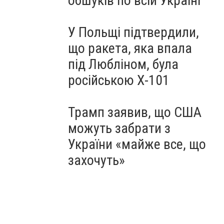
обшуків по всій Україні
У Польщі підтвердили,
що ракета, яка впала
під Любліном, була
російською Х-101
Трамп заявив, що США
можуть забрати з
України «майже все, що
захочуть»