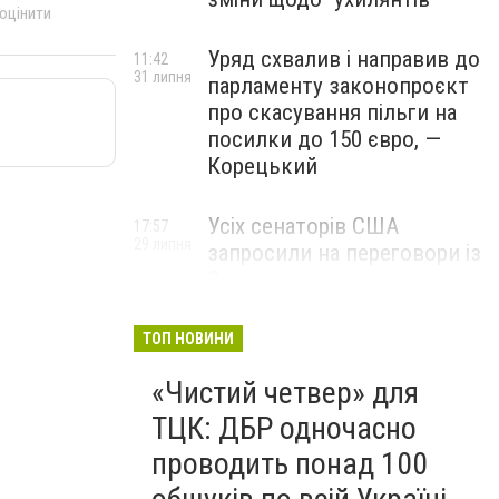
 оцінити
Уряд схвалив і направив до
11:42
31 липня
парламенту законопроєкт
про скасування пільги на
посилки до 150 євро, —
Корецький
Усіх сенаторів США
17:57
29 липня
запросили на переговори із
Зеленським для
обговорення санкцій проти
Росії, – The Hill
ТОП НОВИНИ
«Чистий четвер» для
ТЦК: ДБР одночасно
проводить понад 100