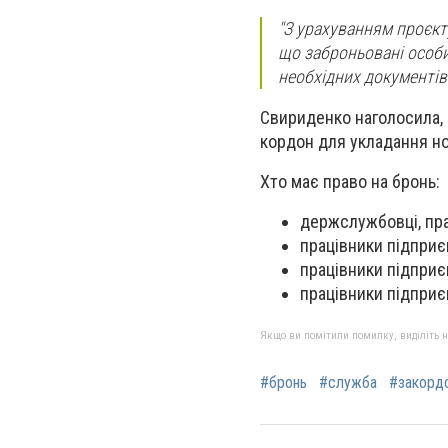
"З урахуванням проєкт
що заброньовані особ
необхідних документів"
Свириденко наголосила,
кордон для укладання нов
Хто має право на бронь:
держслужбовці, пра
працівники підприє
працівники підприє
працівники підприє
Якщо ви помітили помилку, виділіть нео
#бронь
#служба
#закорд