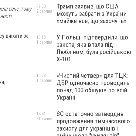
Трамп заявив, що США
09:00
ла сенс, тому
2 серпня
можуть забрати з України
ності
«майже все, що захочуть»
у виїхати за
У Польщі підтвердили, що
15:15
1 серпня
ракета, яка впала під
Любліном, була російською
Х-101
«Чистий четвер» для ТЦК:
10:23
1 серпня
ни;
ДБР одночасно проводить
понад 100 обшуків по всій
Україні
ЄС остаточно затвердив
14:41
31 липня
продовження тимчасового
захисту для українців і
зміни щодо "ухилянтів"