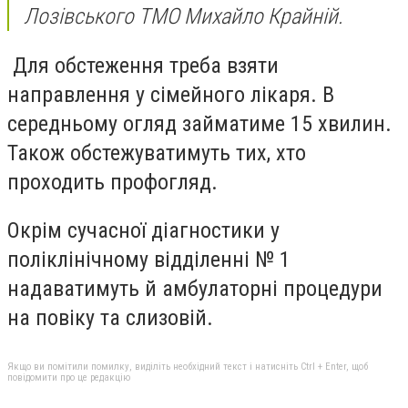
Лозівського ТМО Михайло Крайній.
Для обстеження треба взяти
направлення у сімейного лікаря. В
середньому огляд займатиме 15 хвилин.
Також обстежуватимуть тих, хто
проходить профогляд.
Окрім сучасної діагностики у
поліклінічному відділенні № 1
надаватимуть й амбулаторні процедури
на повіку та слизовій.
Якщо ви помітили помилку, виділіть необхідний текст і натисніть Ctrl + Enter, щоб
повідомити про це редакцію