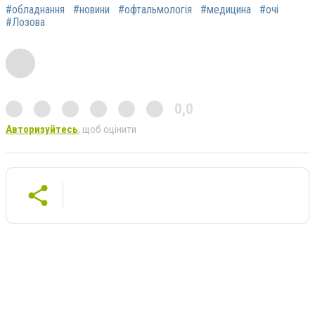
#обладнання
#новини
#офтальмологія
#медицина
#очі
#Лозова
0,0
Авторизуйтесь
, щоб оцінити