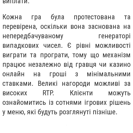
виплати.
Кожна гра була протестована та
перевірена, оскільки вона заснована на
непередбачуваному генераторі
випадкових чисел. Є рівні можливості
виграти та програти, тому що механізм
працює незалежно від гравця чи казино
онлайн на гроші з мінімальними
ставками. Великі нагороди можливі за
високих RTP. Клієнти можуть
ознайомитись із сотнями ігрових рішень
у меню, які будуть розглянуті пізніше.