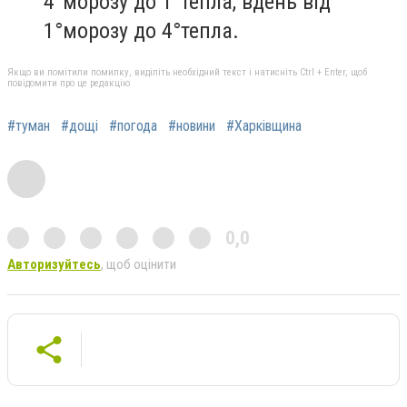
4°морозу до 1°тепла, вдень від
1°морозу до 4°тепла.
Якщо ви помітили помилку, виділіть необхідний текст і натисніть Ctrl + Enter, щоб
повідомити про це редакцію
#туман
#дощі
#погода
#новини
#Харківщина
0,0
Авторизуйтесь
, щоб оцінити