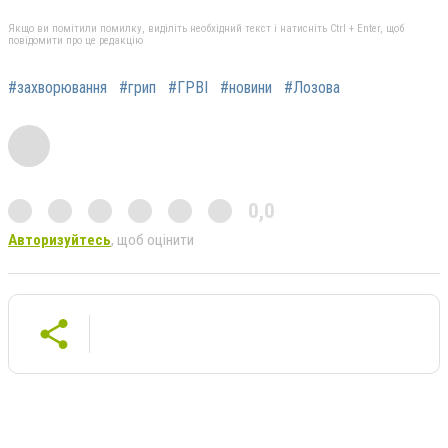
Якщо ви помітили помилку, виділіть необхідний текст і натисніть Ctrl + Enter, щоб
повідомити про це редакцію
#захворювання
#грип
#ГРВІ
#новини
#Лозова
0,0
Авторизуйтесь
, щоб оцінити