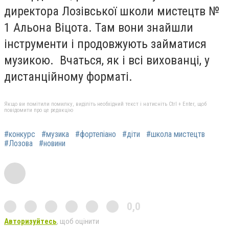
директора Лозівської школи мистецтв №
1 Альона Віцота. Там вони знайшли
інструменти і продовжують займатися
музикою. Вчаться, як і всі вихованці, у
дистанційному форматі.
Якщо ви помітили помилку, виділіть необхідний текст і натисніть Ctrl + Enter, щоб
повідомити про це редакцію
#конкурс
#музика
#фортепіано
#діти
#школа мистецтв
#Лозова
#новини
0,0
Авторизуйтесь
, щоб оцінити