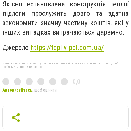
Якісно встановлена конструкція теплої
підлоги прослужить довго та здатна
зекономити значну частину коштів, які у
інших випадках витрачаються даремно.
Джерело
https://tepliy-pol.com.ua/
Якщо ви помітили помилку, виділіть необхідний текст і натисніть Ctrl + Enter, щоб
повідомити про це редакцію
0,0
Авторизуйтесь
, щоб оцінити