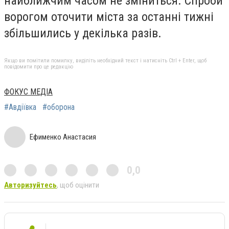
найближчим часом не зміниться. Спроби
ворогом оточити міста за останні тижні
збільшились у декілька разів.
Якщо ви помітили помилку, виділіть необхідний текст і натисніть Ctrl + Enter, щоб
повідомити про це редакцію
ФОКУС МЕДІА
#Авдіївка
#оборона
Ефименко Анастасия
0,0
Авторизуйтесь
, щоб оцінити