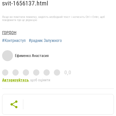
svit-1656137.html
Якщо ви помітили помилку, виділіть необхідний текст і натисніть Ctrl + Enter, щоб
повідомити про це редакцію
ГОРДОН
#Контрнаступ
#радник Залужного
Ефименко Анастасия
0,0
Авторизуйтесь
, щоб оцінити