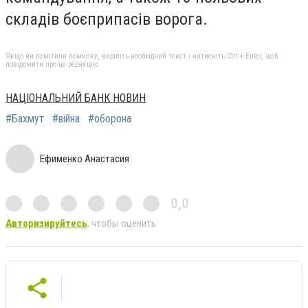
складів боєприпасів ворога.
Якщо ви помітили помилку, виділіть необхідний текст і натисніть Ctrl + Enter, щоб
повідомити про це редакцію
НАЦІОНАЛЬНИЙ БАНК НОВИН
#Бахмут
#війна
#оборона
Ефименко Анастасия
0,0
Авторизируйтесь
, чтобы оценить