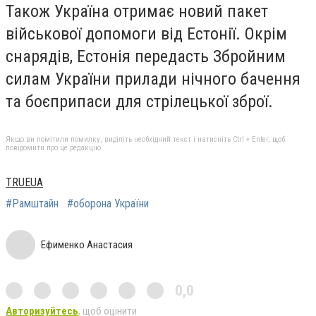
Також Україна отримає новий пакет
військової допомоги від Естонії. Окрім
снарядів, Естонія передасть Збройним
силам України прилади нічного бачення
та боєприпаси для стрілецької зброї.
Якщо ви помітили помилку, виділіть необхідний текст і натисніть Ctrl + Enter, щоб
повідомити про це редакцію
TRUEUA
#Рамштайн
#оборона України
Ефименко Анастасия
0,0
Авторизуйтесь
, щоб оцінити