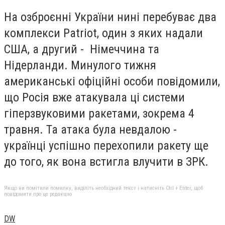
На озброєнні України нині перебуває два
комплекси Patriot, один з яких надали
США, а другий - Німеччина та
Нідерланди. Минулого тижня
американські офіційні особи повідомили,
що Росія вже атакувала ці системи
гіперзвуковими ракетами, зокрема 4
травня. Та атака була невдалою -
українці успішно перехопили ракету ще
до того, як вона встигла влучити в ЗРК.
Якщо ви помітили помилку, виділіть необхідний текст і натисніть Ctrl + Enter, щоб
повідомити про це редакцію
DW