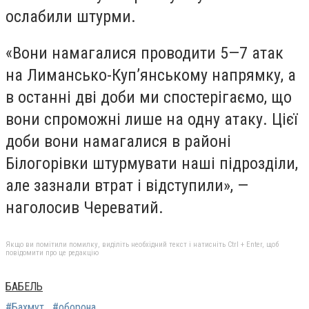
ослабили штурми.
«Вони намагалися проводити 5—7 атак
на Лимансько-Купʼянському напрямку, а
в останні дві доби ми спостерігаємо, що
вони спроможні лише на одну атаку. Цієї
доби вони намагалися в районі
Білогорівки штурмувати наші підрозділи,
але зазнали втрат і відступили», —
наголосив Череватий.
Якщо ви помітили помилку, виділіть необхідний текст і натисніть Ctrl + Enter, щоб
повідомити про це редакцію
БАБЕЛЬ
#Бахмут
#оборона