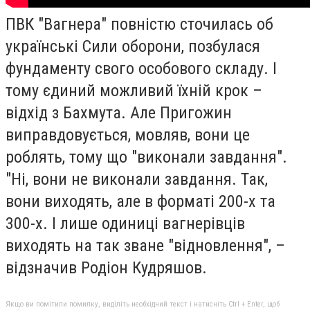
ПВК "Вагнера" повністю сточилась об
українські Сили оборони, позбулася
фундаменту свого особового складу. І
тому єдиний можливий їхній крок –
відхід з Бахмута. Але Пригожин
виправдовується, мовляв, вони це
роблять, тому що "виконали завдання".
"Ні, вони не виконали завдання. Так,
вони виходять, але в форматі 200-х та
300-х. І лише одиниці вагнерівців
виходять на так зване "відновлення", –
відзначив Родіон Кудряшов.
Якщо ви помітили помилку, виділіть необхідний текст і натисніть Ctrl + Enter, щоб