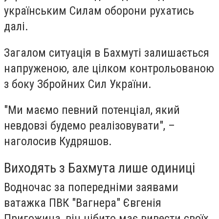
українським Силам оборони рухатись
далі.
Загалом ситуація в Бахмуті залишається
напруженою, але цілком контрольованою
з боку Збройних Сил України.
"Ми маємо певний потенціал, який
невдовзі будемо реалізовувати", –
наголосив Кудряшов.
Виходять з Бахмута лише одиниці
Водночас за попередніми заявами
ватажка ПВК "Вагнера" Євгенія
Пригожина, він нібито має вивести своїх