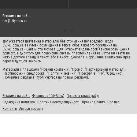
Реклама на сайті:
rek@citysites.ua
Допускається цитування матеріалів без отримання попередньої згоди
05745.com.ua за умови розміщення в тексті обов'язкового посилання на
05745.com.ua - Сайт міста Лозова. Для інтернет-видань обов'язкове розміщення
прямого, відкритого для пошукових систем гіперпосилання на цитовані статті не
нижче другого абзацу в тексті або в якості джерела. Порушення виняткових прав
переслідується Законом.
Матеріали з плашками "Новини компаній", "Промо", "Партнерський матеріал",
"Партнерський спецпроєкт", "Політичні новини", "Пресреліз", "PR", "Офіційно",
"Політична реклама" публікуються на правах реклами.
Реклама на сайті
Франшиза "CitySites"
Правила класифайд
Редакційна політика
Політика конфіденційності
Правила сайту
Про нас
Контакти
Автори проєкту