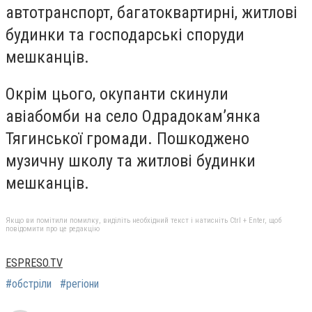
автотранспорт, багатоквартирні, житлові
будинки та господарські споруди
мешканців.
Окрім цього, окупанти скинули
авіабомби на село Одрадокамʼянка
Тягинської громади. Пошкоджено
музичну школу та житлові будинки
мешканців.
Якщо ви помітили помилку, виділіть необхідний текст і натисніть Ctrl + Enter, щоб
повідомити про це редакцію
ESPRESO.TV
#обстріли
#регіони