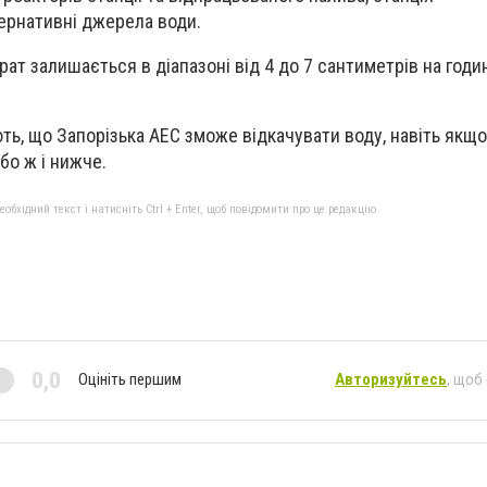
ернативні джерела води.
ат залишається в діапазоні від 4 до 7 сантиметрів на годин
ь, що Запорізька АЕС зможе відкачувати воду, навіть якщо
бо ж і нижче.
бхідний текст і натисніть Ctrl + Enter, щоб повідомити про це редакцію
0,0
Оцініть першим
Авторизуйтесь
, щоб