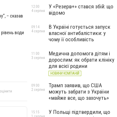
У «Резерв+» стався збій: що
12:00
4 серпня
відомо
у”, – сказав
В Україні готується запуск
09:14
4 серпня
 рівень води
власної антибалістики: у
чому її особливість
Медична допомога дітям і
11:00
3 серпня
дорослим: як обрати клініку
для всієї родини
НОВИНИ КОМПАНІЙ
Трамп заявив, що США
09:00
2 серпня
можуть забрати з України
 оцінити
«майже все, що захочуть»
У Польщі підтвердили, що
15:15
1 серпня