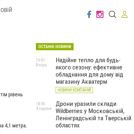
овій
ОСТАННІ НОВИНИ
Надійне тепло для будь-
10:01
Вчора
якого сезону: ефективне
обладнання для дому від
магазину Акватерм
НОВИНИ КОМПАНІЙ
тім рівень
Дрони уразили склади
18:00
4 серпня
Wildberries у Московській,
Ленінградській та Тверській
областях
а 4,1 метра.