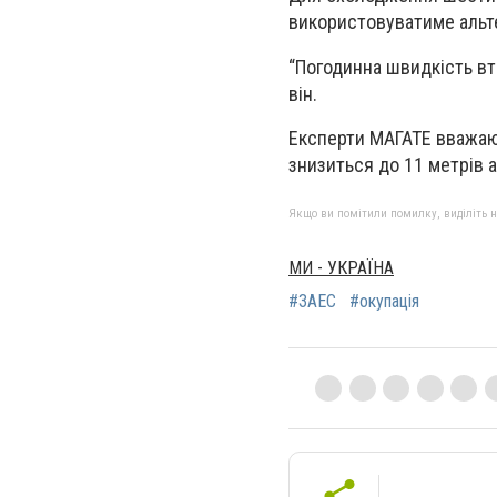
використовуватиме альт
“Погодинна швидкість втр
він.
Експерти МАГАТЕ вважают
знизиться до 11 метрів а
Якщо ви помітили помилку, виділіть нео
МИ - УКРАЇНА
#ЗАЕС
#окупація