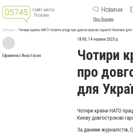
Новини
Про Лозову
Головна
Чотири країни НАТО готують угоду про довгострокові гарантії безпеки для 
18:00, 14 червня 2023 р.
Чотири к
Ефименко Анастасия
про довго
для Укра
Чотири країни НАТО прац
Києву довгострокові гара
За даними журналістів, С