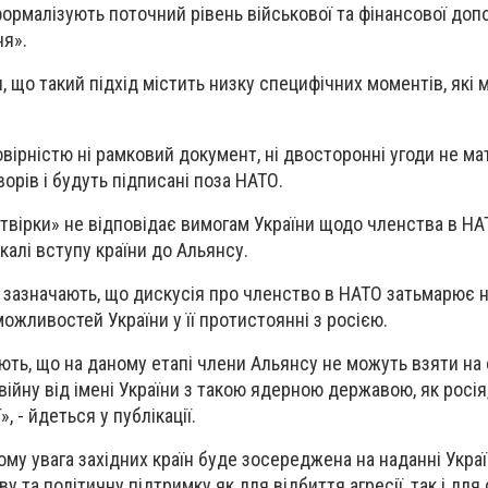
формалізують поточний рівень військової та фінансової доп
ня».
, що такий підхід містить низку специфічних моментів, які 
вірністю ні рамковий документ, ні двосторонні угоди не м
орів і будуть підписані поза НАТО.
етвірки» не відповідає вимогам України щодо членства в НА
калі вступу країни до Альянсу.
и зазначають, що дискусія про членство в НАТО затьмарює 
ожливостей України у її протистоянні з росією.
яють, що на даному етапі члени Альянсу не можуть взяти на
ійну від імені України з такою ядерною державою, як росія,
, - йдеться у публікації.
му увага західних країн буде зосереджена на наданні Украї
ову та політичну підтримку як для відбиття агресії, так і дл