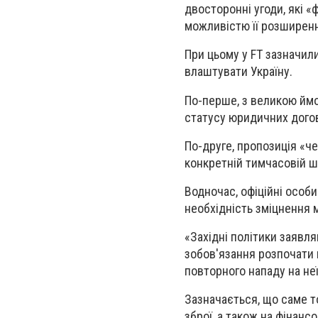
двосторонні угоди, які «
можливістю її розширен
При цьому у FT зазначили
влаштувати Україну.
По-перше, з великою ймо
статусу юридичних догов
По-друге, пропозиція «ч
конкретній тимчасовій ш
Водночас, офіційні особ
необхідність зміцнення м
«Західні політики заявл
зобов'язання розпочати в
повторного нападу на неї»
Зазначається, що саме то
зброї, а також на фінанс