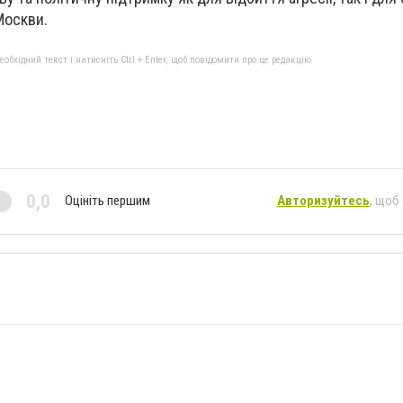
Москви.
бхідний текст і натисніть Ctrl + Enter, щоб повідомити про це редакцію
0,0
Оцініть першим
Авторизуйтесь
, щоб