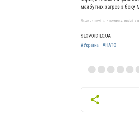
майбутніх загроз з боку 
Якщо ви помітили помилку, виділіть нео
SLOVOIDILO.UA
#Україна
#НАТО