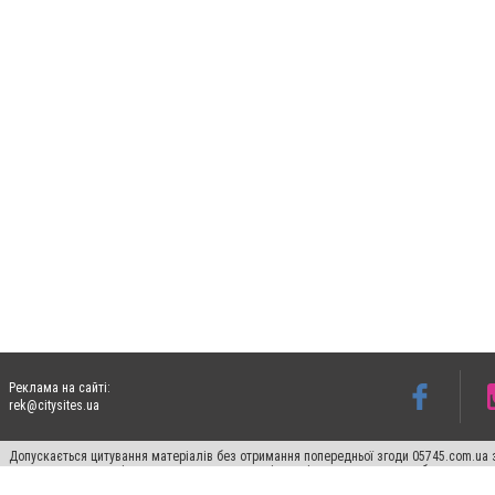
Реклама на сайті:
rek@citysites.ua
Допускається цитування матеріалів без отримання попередньої згоди 05745.com.ua з
пошукових систем гіперпосилання на цитовані статті не нижче другого абзацу в тек