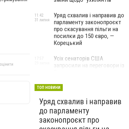
Уряд схвалив і направив до
11:42
31 липня
парламенту законопроєкт
про скасування пільги на
посилки до 150 євро, —
Корецький
Усіх сенаторів США
17:57
29 липня
 оцінити
запросили на переговори із
Зеленським для
обговорення санкцій проти
Росії, – The Hill
ТОП НОВИНИ
Уряд схвалив і направив
до парламенту
законопроєкт про