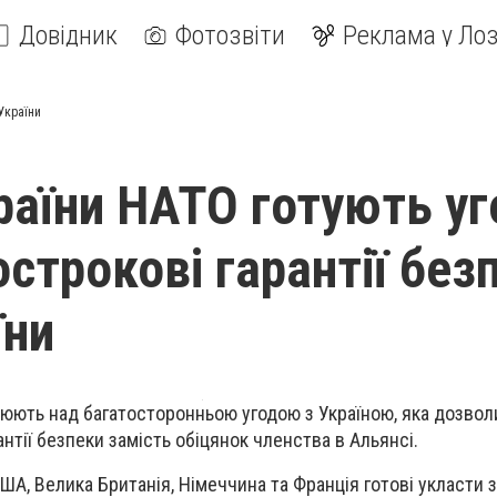
Довідник
Фотозвіти
Реклама у Лоз
України
раїни НАТО готують уг
строкові гарантії без
їни
юють над багатосторонньою угодою з Україною, яка дозвол
нтії безпеки замість обіцянок членства в Альянсі.
ША, Велика Британія, Німеччина та Франція готові укласти 