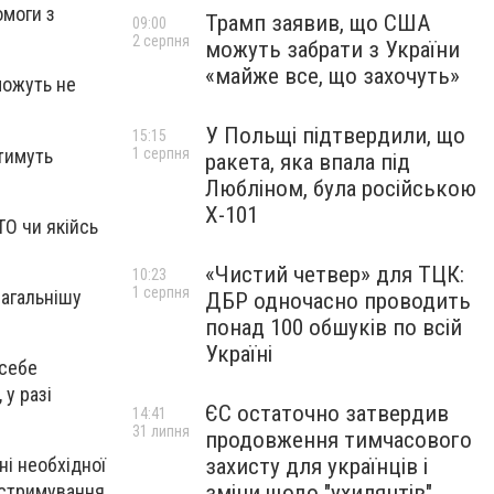
омоги з
Трамп заявив, що США
09:00
2 серпня
можуть забрати з України
«майже все, що захочуть»
можуть не
У Польщі підтвердили, що
15:15
атимуть
1 серпня
ракета, яка впала під
Любліном, була російською
Х-101
ТО чи якійсь
«Чистий четвер» для ТЦК:
10:23
1 серпня
нагальнішу
ДБР одночасно проводить
понад 100 обшуків по всій
Україні
 себе
 у разі
ЄС остаточно затвердив
14:41
31 липня
продовження тимчасового
захисту для українців і
ні необхідної
зміни щодо "ухилянтів"
я стримування