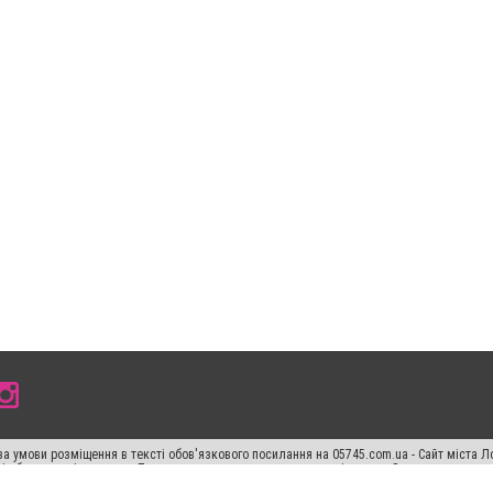
а умови розміщення в тексті обов'язкового посилання на 05745.com.ua - Сайт міста Л
сті або в якості джерела. Порушення виняткових прав переслідується Законом.