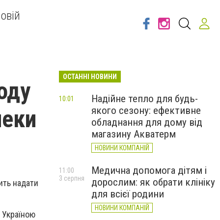
овій
ОСТАННІ НОВИНИ
оду
Надійне тепло для будь-
10:01
якого сезону: ефективне
пеки
обладнання для дому від
магазину Акватерм
НОВИНИ КОМПАНІЙ
Медична допомога дітям і
11:00
3 серпня
дорослим: як обрати клініку
ить надати
для всієї родини
НОВИНИ КОМПАНІЙ
з Україною