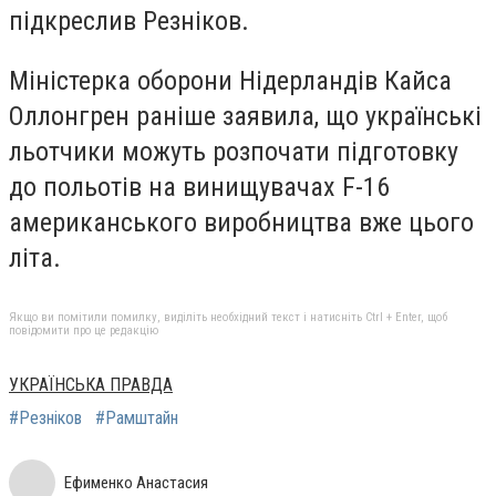
підкреслив Резніков.
Міністерка оборони Нідерландів Кайса
Оллонгрен раніше заявила, що українські
льотчики можуть розпочати підготовку
до польотів на винищувачах F-16
американського виробництва
вже цього
літа.
Якщо ви помітили помилку, виділіть необхідний текст і натисніть Ctrl + Enter, щоб
повідомити про це редакцію
УКРАЇНСЬКА ПРАВДА
#Резніков
#Рамштайн
Ефименко Анастасия