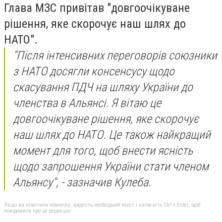
Глава МЗС привітав "довгоочікуване
рішення, яке скорочує наш шлях до
НАТО".
"Після інтенсивних переговорів союзники
з НАТО досягли консенсусу щодо
скасування ПДЧ на шляху України до
членства в Альянсі. Я вітаю це
довгоочікуване рішення, яке скорочує
наш шлях до НАТО. Це також найкращий
момент для того, щоб внести ясність
щодо запрошення України стати членом
Альянсу", - зазначив Кулеба.
Якщо ви помітили помилку, виділіть необхідний текст і натисніть Ctrl + Enter, щоб
повідомити про це редакцію