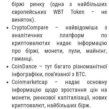
біржі ринку (одна з найбільших
європейських WBT Token – не
виняток).
CryptoCompare – найвідоміша з
аналітичних платформ по
криптовалютах надає інформацію
про біржі, монети, пули, майнінг,
гаманці.
CoinDance – тут багато різноманітної
інфографіки, пов'язаної з BTC.
Coinmarketcap – надає основну
інформацію щодо зростання цін на
монети, ринкової капіталізації, нових
криптовалют, найбільших бірж.