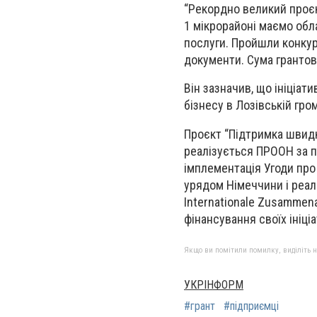
“Рекордно великий проєкт
1 мікрорайоні маємо обл
послуги. Пройшли конкур
документи. Сума грантов
Він зазначив, що ініціат
бізнесу в Лозівській гром
Проєкт “Підтримка швидк
реалізується ПРООН за п
імплементація Угоди про 
урядом Німеччини і реал
Internationale Zusammena
фінансування своїх ініці
Якщо ви помітили помилку, виділіть нео
УКРІНФОРМ
#грант
#підприємці