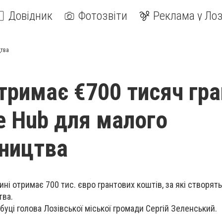
Довідник
Фотозвіти
Реклама у Лоз
цтва
тримає €700 тисяч гра
ce Hub для малого
ництва
ні отримає 700 тис. євро грантових коштів, за які створять
тва.
уці голова Лозівської міської громади Сергій Зеленський.