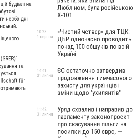
ракета, яка впала під
цій будівлі на
Любліном, була російською
обутові
Х-101
ти необхідні
енський.
«Чистий четвер» для ТЦК:
10:23
1 серпня
міщеного
ДБР одночасно проводить
понад 100 обшуків по всій
Україні
 (SRER)”
сування та
ЄС остаточно затвердив
14:41
сується
31 липня
продовження тимчасового
lschaft für
захисту для українців і
і отримають
зміни щодо "ухилянтів"
Уряд схвалив і направив до
11:42
31 липня
парламенту законопроєкт
про скасування пільги на
посилки до 150 євро, —