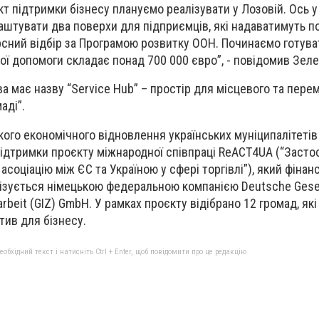
 підтримки бізнесу плануємо реалізувати у Лозовій. Ось у 
аштувати два поверхи для підприємців, які надаватимуть п
сний відбір за Програмою розвитку ООН. Починаємо готува
ої допомоги складає понад 700 000 євро”, - повідомив Зел
ива має назву “Service Hub” – простір для місцевого та пере
аді”.
ого економічного відновлення українських муніципалітетів
ідтримки проєкту міжнародної співпраці ReACT4UA (“Засто
асоціацію між ЄС та Україною у сфері торгівлі”), який фінан
ізується німецькою федеральною компанією Deutsche Gesel
rbeit (GIZ) GmbH. У рамках проєкту відібрано 12 громад, як
атив для бізнесу.
бхідний текст і натисніть Ctrl + Enter, щоб повідомити про це редакцію