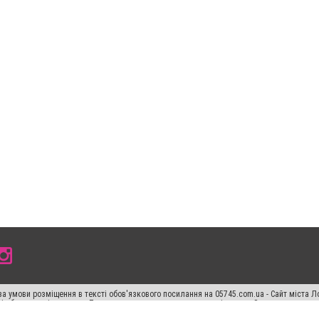
а умови розміщення в тексті обов'язкового посилання на 05745.com.ua - Сайт міста Л
сті або в якості джерела. Порушення виняткових прав переслідується Законом.