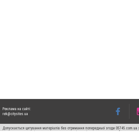
Реклама на сайті:
rek@citysites.ua
Допускається цитування матеріалів без отримання попередньої згоди 05745.com.ua з
пошукових систем гіперпосилання на цитовані статті не нижче другого абзацу в тек