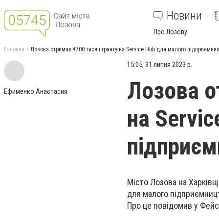
Новини
Про Лозову
Головна
Лозова отримає €700 тисяч гранту на Service Hub для малого підприємни
15:05, 31 липня 2023 р.
Лозова о
Ефименко Анастасия
на Servi
підприєм
Місто Лозова на Харківщи
для малого підприємниц
Про це повідомив у Фейсб