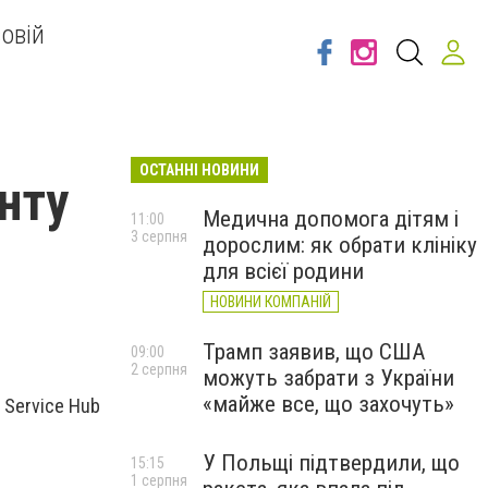
овій
ОСТАННІ НОВИНИ
нту
Медична допомога дітям і
11:00
3 серпня
дорослим: як обрати клініку
для всієї родини
НОВИНИ КОМПАНІЙ
Трамп заявив, що США
09:00
2 серпня
можуть забрати з України
«майже все, що захочуть»
 Service Hub
У Польщі підтвердили, що
15:15
1 серпня