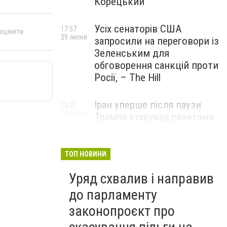
Корецький
Усіх сенаторів США
17:57
 оцінити
29 липня
запросили на переговори із
Зеленським для
обговорення санкцій проти
Росії, – The Hill
Іран уперше після паузи
15:23
29 липня
Трампа атакував ракетами
американську базу
ТОП НОВИНИ
Уряд схвалив і направив
до парламенту
законопроєкт про