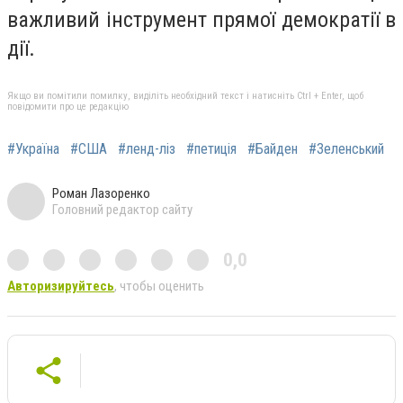
важливий інструмент прямої демократії в
дії.
Якщо ви помітили помилку, виділіть необхідний текст і натисніть Ctrl + Enter, щоб
повідомити про це редакцію
#Україна
#США
#ленд-ліз
#петиція
#Байден
#Зеленський
Роман Лазоренко
Головний редактор сайту
0,0
Авторизируйтесь
, чтобы оценить