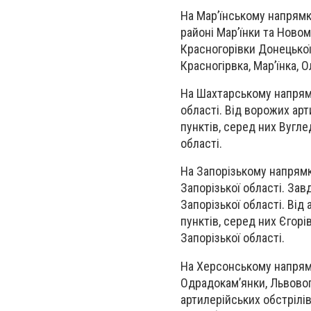
На Мар’їнському напрямк
районі Мар’їнки та Новом
Красногорівки Донецької
Красногірвка, Мар’їнка, 
На Шахтарському напрямк
області. Від ворожих ар
пунктів, серед них Вугле
області.
На Запорізькому напрямку
Запорізької області. Зав
Запорізької області. Ві
пунктів, серед них Єгорі
Запорізької області.
На Херсонському напрямк
Одрадокам’янки, Львового
артилерійських обстрілі