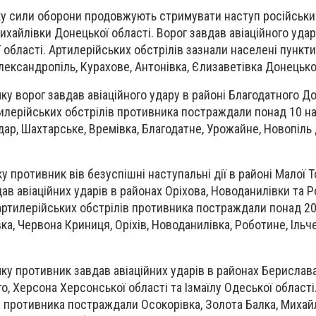
у сили оборони продовжують стримувати наступ російських
ихайлівки Донецької області. Ворог завдав авіаційного удар
 області. Артилерійських обстрілів зазнали населені пункти
Олександропіль, Курахове, Антонівка, Єлизаветівка Донецько
у ворог завдав авіаційного удару в районі Благодатного Д
тилерійських обстрілів противника постраждали понад 10 н
дар, Шахтарське, Времівка, Благодатне, Урожайне, Новопіль
 противник вів безуспішні наступальні дії в районі Малої 
дав авіаційних ударів в районах Оріхова, Новоданилівки та 
д артилерійських обстрілів противника постраждали понад 2
вка, Червона Криниця, Оріхів, Новоданилівка, Роботине, Іль
у противник завдав авіаційних ударів в районах Берислава
, Херсона Херсонської області та Ізмаїлу Одеської області.
в противника постраждали Осокорівка, Золота Балка, Михайл