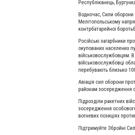
Республіканець, Бургунка
Водночас, Сили оборони 
Мелітопольському напря
контрбатарейної боротьб
Російські загарбники пр
окупованих населених п
військовослужбовцям. В 
військовослужбовці обла
перебувають близько 100
Авіація сил оборони прот
районам зосередження ос
Підрозділи ракетних війс
зосередження особового 
вогневих позиціях проти
Підтримуйте Збройні Си