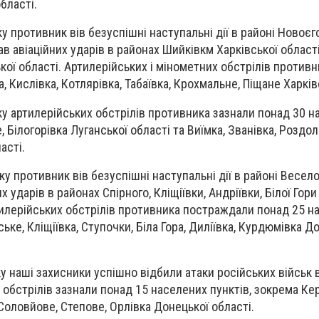
бласті.
 противник вів безуспішні наступальні дії в районі Новоєг
ав авіаційних ударів в районах Шийківкм Харківської області
кої області. Артилерійських і мінометних обстрілів противн
, Кислівка, Котлярівка, Табаївка, Крохмальне, Піщане Харків
 артилерійських обстрілів противника зазнали понад 30 н
 Білогорівка Луганської області та Виїмка, Званівка, Роздол
асті.
у противник вів безуспішні наступальні дії в районі Весел
х ударів в районах Спірного, Кліщіївки, Андріївки, Білої Гор
тилерійських обстрілів противника постраждали понад 25 н
ське, Кліщіївка, Ступочки, Біла Гора, Диліївка, Курдюмівка Д
у наші захисники успішно відбили атаки російських військ 
 обстрілів зазнали понад 15 населених пунктів, зокрема Кер
Соловйове, Степове, Орлівка Донецької області.