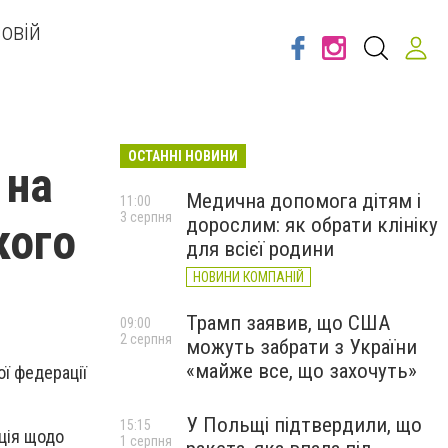
овій
ОСТАННІ НОВИНИ
 на
Медична допомога дітям і
11:00
3 серпня
дорослим: як обрати клініку
кого
для всієї родини
НОВИНИ КОМПАНІЙ
Трамп заявив, що США
09:00
2 серпня
можуть забрати з України
«майже все, що захочуть»
ї федерації
У Польщі підтвердили, що
15:15
ація щодо
1 серпня