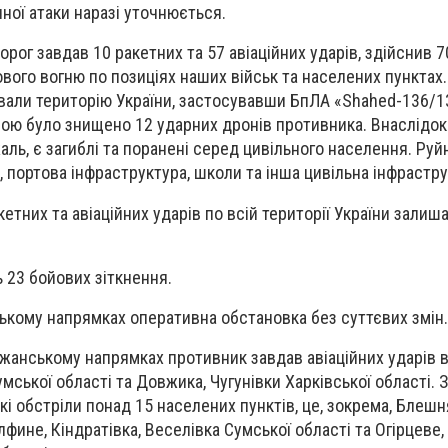
чної атаки наразі уточнюється.
рог завдав 10 ракетних та 57 авіаційних ударів, здійснив 7
вого вогню по позиціях наших військ та населених пунктах.
ували територію України, застосувавши БпЛА «Shahed-136/
ою було знищено 12 ударних дронів противника. Внаслідок
аль, є загиблі та поранені серед цивільного населення. Руй
 портова інфраструктура, школи та інша цивільна інфрастру
етних та авіаційних ударів по всій території України залиш
 23 бойових зіткнення.
ькому напрямках оперативна обстановка без суттєвих змін.
жанському напрямках противник завдав авіаційних ударів 
мської області та Довжика, Чугунівки Харківської області. 
кі обстріли понад 15 населених пунктів, це, зокрема, Блешн
олфине, Кіндратівка, Веселівка Сумської області та Огірцеве,