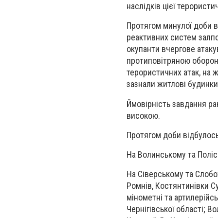
наслідків цієї терористи
Протягом минулої доби во
реактивних систем залпо
окупанти вчергове атак
протиповітряною оборон
терористичних атак, на ж
зазнали житлові будинки,
Ймовірність завдання рак
високою.
Протягом доби відбулось
На Волинському та Поліс
На Сіверському та Слобо
Ромнів, Костянтинівки Су
мінометні та артилерійсь
Чернігівської області; В