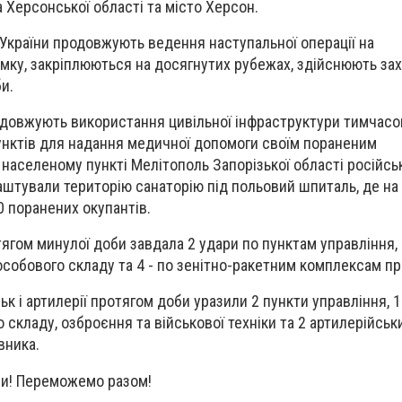
 Херсонської області та місто Херсон.
України продовжують ведення наступальної операції на
мку, закріплюються на досягнутих рубежах, здійснюють за
и.
одовжують використання цивільної інфраструктури тимчасо
унктів для надання медичної допомоги своїм пораненим
населеному пункті Мелітополь Запорізької області російсь
штували територію санаторію під польовий шпиталь, де на 
 поранених окупантів.
ягом минулої доби завдала 2 удари по пунктам управління, 
обового складу та 4 - по зенітно-ракетним комплексам пр
ьк і артилерії протягом доби уразили 2 пункти управління, 
складу, озброєння та військової техніки та 2 артилерійськ
вника.
ли! Переможемо разом!