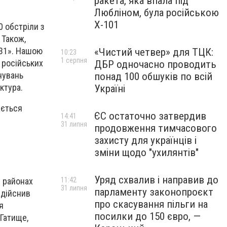
ракета, яка впала під
Любліном, була російською
Х-101
0 обстріли з
 Також,
131». Нашою
«Чистий четвер» для ТЦК:
10:23
1 серпня
 російських
ДБР одночасно проводить
нувань
понад 100 обшуків по всій
ктура.
Україні
ається
ЄС остаточно затвердив
14:41
31 липня
продовження тимчасового
захисту для українців і
зміни щодо "ухилянтів"
Уряд схвалив і направив до
11:42
в районах
31 липня
парламенту законопроєкт
Здійснив
про скасування пільги на
я
посилки до 150 євро, —
 Гатище,