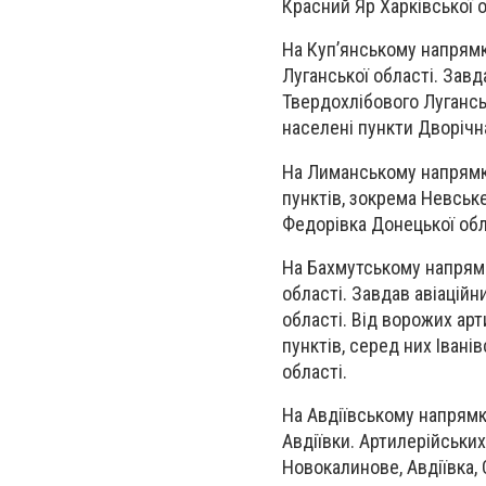
Красний Яр Харківської о
На Куп’янському напрямку
Луганської області. Завд
Твердохлібового Лугансь
населені пункти Дворічна
На Лиманському напрямку
пунктів, зокрема Невське,
Федорівка Донецької обл
На Бахмутському напрямк
області. Завдав авіаційни
області. Від ворожих ар
пунктів, серед них Іванів
області.
На Авдіївському напрямк
Авдіївки. Артилерійських
Новокалинове, Авдіївка, 