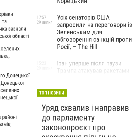
Корецький
орівки
Усіх сенаторів США
17:57
 та
29 липня
запросили на переговори із
ика зазнали
Зеленським для
ської області.
обговорення санкцій проти
Росії, – The Hill
аселених
івка,
Іран уперше після паузи
15:23
29 липня
Трампа атакував ракетами
ого Донецької
американську базу
и Донецької
аселених
ТОП НОВИНИ
онецької
Уряд схвалив і направив
до парламенту
в районі
амік,
законопроєкт про