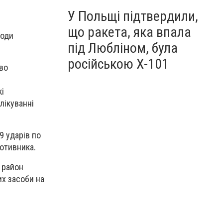
У Польщі підтвердили,
що ракета, яка впала
ходи
під Любліном, була
російською Х-101
во
кі
лікуванні
9 ударів по
отивника.
1 район
их засоби на