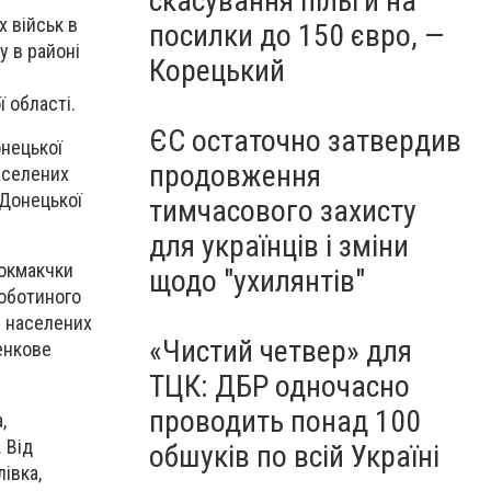
скасування пільги на
 військ в
посилки до 150 євро, —
у в районі
Корецький
ї області.
ЄС остаточно затвердив
онецької
продовження
аселених
 Донецької
тимчасового захисту
для українців і зміни
Токмакчки
щодо "ухилянтів"
Роботиного
0 населених
«Чистий четвер» для
ченкове
ТЦК: ДБР одночасно
проводить понад 100
,
 Від
обшуків по всій Україні
івка,