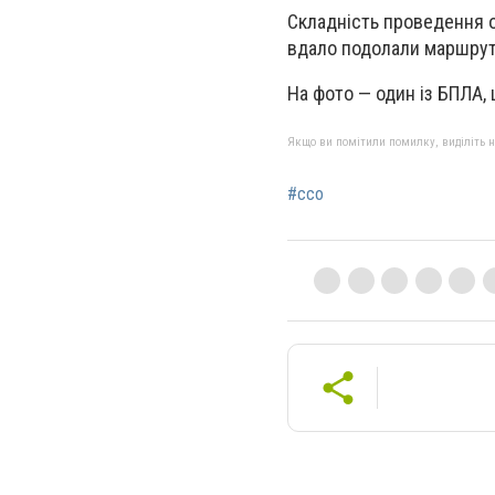
Складність проведення о
вдало подолали маршрут 
На фото — один із БПЛА, 
Якщо ви помітили помилку, виділіть нео
#ссо