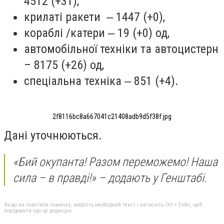
4512 (+31),
крилаті ракети ‒ 1447 (+0),
кораблі /катери ‒ 19 (+0) од,
автомобільної техніки та автоцистерн
– 8175 (+26) од,
спеціальна техніка ‒ 851 (+4).
2f8116bc8a667041c21408adb9d5f38f.jpg
Дані уточнюються.
«Бий окупанта! Разом переможемо! Наша
сила – в правді!» – додають у Генштабі.
Якщо ви помітили помилку, виділіть необхідний текст і натисніть Ctrl + Enter, щоб
повідомити про це редакцію