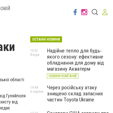
овій
ОСТАННІ НОВИНИ
аки
Надійне тепло для будь-
10:01
Вчора
якого сезону: ефективне
обладнання для дому від
магазину Акватерм
НОВИНИ КОМПАНІЙ
ької області
Через російську атаку
14:44
6 серпня
знищено склад запасних
 від Гуляйполя
частин Toyota Ukraine
ахисту від
ередає