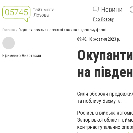
Новини
Про Лозову
Головна
Окупанти посилили локальні атаки на південному фронті
09:40, 10 жовтня 2023 р.
Окупанти
Ефименко Анастасия
на півде
Сили оборони продовжили
та поблизу Бахмута.
Російські війська натомі
Запорізької області і, й
контрнаступальних операц