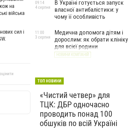
В Україні готується запуск
09:14
акож на
4 серпня
власної антибалістики: у
ькі війська
чому її особливість
нових сил і
Медична допомога дітям і
11:00
3 серпня
SW.
дорослим: як обрати клініку
для всієї родини
НОВИНИ КОМПАНІЙ
 оцінити
ТОП НОВИНИ
«Чистий четвер» для
ТЦК: ДБР одночасно
проводить понад 100
обшуків по всій Україні