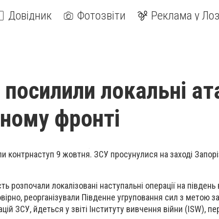
Довідник
Фотозвіти
Реклама у Лоз
 посилили локальні ат
нному фронті
 контрнаступ 9 жовтня. ЗСУ просунулися на заході Запоріз
сть розпочали локалізовані наступальні операції на південь
мовірно, реорганізували Південне угруповання сил з метою з
ій ЗСУ, йдеться у звіті Інституту вивчення війни (ISW), п