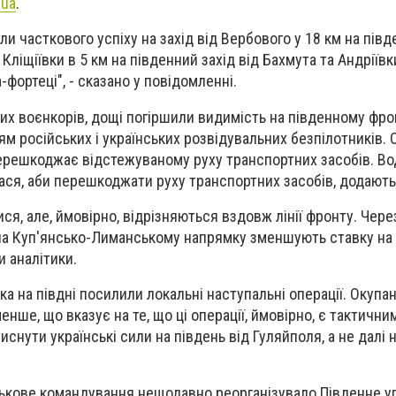
.ua
.
гли часткового успіху на захід від Вербового у 18 км на півд
Кліщіївки в 5 км на південний захід від Бахмута та Андріївк
-фортеці", - сказано у повідомленні.
их воєнкорів, дощі погіршили видимість на південному фрон
 російських і українських розвідувальних безпілотників. О
перешкоджає відстежуваному руху транспортних засобів. В
ася, аби перешкоджати руху транспортних засобів, додають
ся, але, ймовірно, відрізняються вздовж лінії фронту. Чере
 на Куп'янсько-Лиманському напрямку зменшують ставку на 
и аналітики.
ка на півдні посилили локальні наступальні операції. Окупа
менше, що вказує на те, що ці операції, ймовірно, є тактичн
иснути українські сили на південь від Гуляйполя, а не далі н
йськове командування нещодавно реорганізувало Південне у