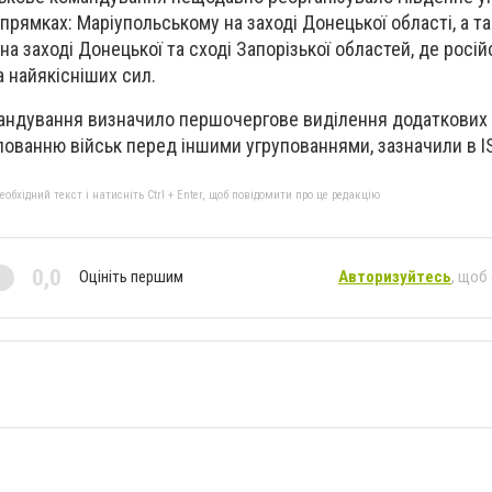
апрямках: Маріупольському на заході Донецької області, а т
 заході Донецької та сході Запорізької областей, де російс
 найякісніших сил.
андування визначило першочергове виділення додаткових 
пованню військ перед іншими угрупованнями, зазначили в I
бхідний текст і натисніть Ctrl + Enter, щоб повідомити про це редакцію
0,0
Оцініть першим
Авторизуйтесь
, щоб