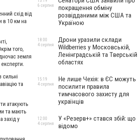
Сенатори США заявили про
13:19
6 серпня
покращення обміну
енний схід від
розвідданими між США та
и в 10 км на
Україною
Дрони уразили склади
18:00
ті,
4 серпня
Wildberries у Московській,
крім того,
Ленінградській та Тверській
одночас земля
областях
 експерти.
з сильні
Не лише Чехія: в ЄС можуть
15:19
авіацію та
4 серпня
посилити правила
тимчасового захисту для
українців
нти атакують
ими та мають
У «Резерв+» стався збій: що
а захід у
12:00
4 серпня
відомо
груповання