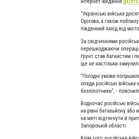
інтернет-видання
gazeta
"Українські війська дося
Оріхова, а також поблизу 
південний захід від міста
За свідченнями російськ
перешкоджаючи операціям
ґрунт став багнистим і 
ще не настільки замулил
"Погодні умови погіршили
опади російські війська
безпілотники", - пояснил
Водночас російські війсь
на рівні батальйону або 
на меті відтягнути й прит
Запорізькій області.
Крім того, російське ві