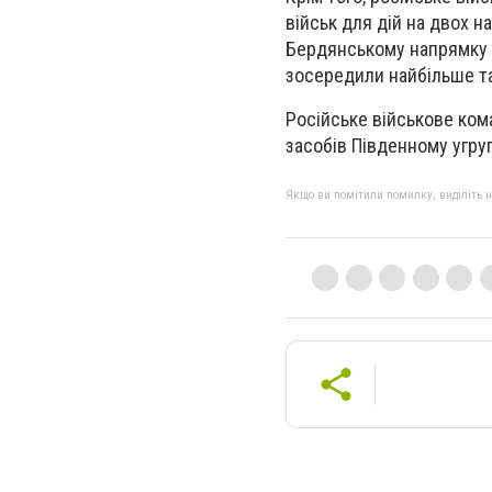
військ для дій на двох н
Бердянському напрямку на
зосередили найбільше та
Російське військове ком
засобів Південному угру
Якщо ви помітили помилку, виділіть нео