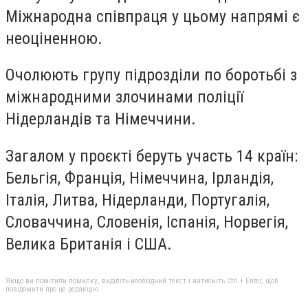
Міжнародна співпраця у цьому напрямі є
неоціненною.
Очолюють групу підрозділи по боротьбі з
міжнародними злочинами поліції
Нідерландів та Німеччини.
Загалом у проєкті беруть участь 14 країн:
Бельгія, Франція, Німеччина, Ірландія,
Італія, Литва, Нідерланди, Португалія,
Словаччина, Словенія, Іспанія, Норвегія,
Велика Британія і США.
Якщо ви помітили помилку, виділіть необхідний текст і натисніть Ctrl + Enter, щоб
повідомити про це редакцію