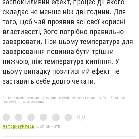
заспокійливий ефект, процес дії якого
складає не менше ніж дві години. Для
того, щоб чай проявив всі свої корисні
властивості, його потрібно правильно
заварювати. При цьому температура для
заварювання повинна бути трішки
нижчою, ніж температура кипіння. У
цьому випадку позитивний ефект не
заставить себе довго чекати.
Якщо ви помітили помилку, виділіть необхідний текст і натисніть Ctrl + Enter, щоб
повідомити про це редакцію
0,0
Авторизуйтесь
, щоб оцінити