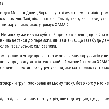
rs.
озвідки Моссад Давид Барнеа зустрівся з прем'єр-міністром
маном Аль Тані, після чого Ізраїль підтвердив, що ведутьс
ення заручників, яких утримує ХАМАС
 Нетаньяху заявив на суботній пресконференції, що війна в 
винна вестися до перемоги. Він зазначив, що Газа буде дем
олем ізраїльських сил безпеки.
поміг укласти угоду про часткове звільнення заручників у ли
цявши продовжувати інтенсивний військовий тиск на ХАМАС
йовниче палестинське угрупування, яке контролює густона
реговорній групі, засновані на цьому тиску, без якого у нас не
ідповіді на питання про зустріч, але підтвердив, що дав інс