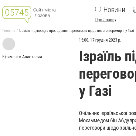
Новини
Про Лозову
Головна
Ізраїль підтвердив проведення переговорів щодо нового перемир'я у Газі
15:00, 17 грудня 2023 р.
Ізраїль 
Ефименко Анастасия
перегово
у Газі
Очільник ізраїльської р
Мохаммедом бін Абдулрах
переговори щодо звільн