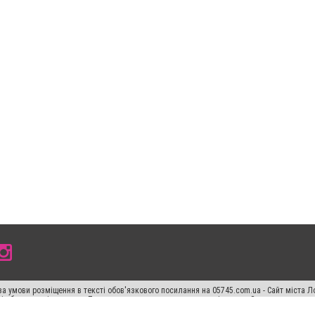
а умови розміщення в тексті обов'язкового посилання на 05745.com.ua - Сайт міста Л
сті або в якості джерела. Порушення виняткових прав переслідується Законом.