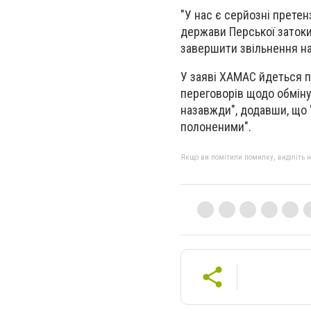
"У нас є серйозні претенз
держави Перської затоки
завершити звільнення на
У заяві ХАМАС йдеться п
переговорів щодо обміну
назавжди", додавши, що
полоненими".
Якщо ви помітили помилку, виділіть нео