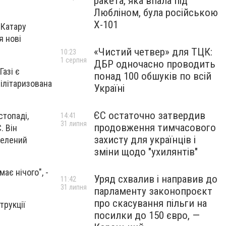
ракета, яка впала під
Любліном, була російською
Х-101
 Катару
я нові
«Чистий четвер» для ТЦК:
10:23
1 серпня
ДБР одночасно проводить
Газі є
понад 100 обшуків по всій
ілітаризована
Україні
ЄС остаточно затвердив
стопаді,
14:41
31 липня
продовження тимчасового
. Він
захисту для українців і
селений
зміни щодо "ухилянтів"
має нічого", -
Уряд схвалив і направив до
11:42
31 липня
парламенту законопроєкт
про скасування пільги на
трукції
посилки до 150 євро, —