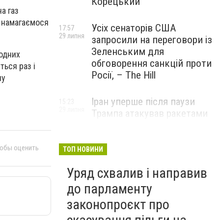
Корецький
на газ
и намагаємося
Усіх сенаторів США
17:57
29 липня
запросили на переговори із
Зеленським для
жодних
обговорення санкцій проти
ться раз і
Росії, – The Hill
ну
Іран уперше після паузи
15:23
29 липня
Трампа атакував ракетами
американську базу
тобы оценить
ТОП НОВИНИ
Уряд схвалив і направив
до парламенту
законопроєкт про