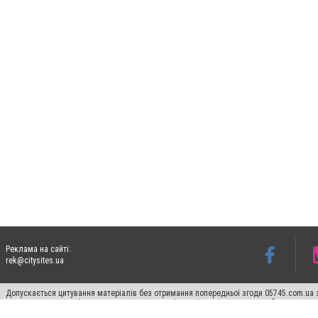
Реклама на сайті:
rek@citysites.ua
Допускається цитування матеріалів без отримання попередньої згоди 05745.com.ua з
пошукових систем гіперпосилання на цитовані статті не нижче другого абзацу в тек