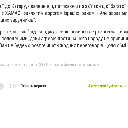
ії до Катару, - заявив він, натякаючи на зв'язки цієї багатої 
 з ХАМАС і заклятим ворогом Ізраїлю Іраном. - Але зараз м
ших заручників".
ро те, що він "підтверджує свою позицію не розпочинати 
 полоненими, доки агресія проти нашого народу не припини
 "ми не будемо розпочинати жодних переговорів щодо обмі
бхідний текст і натисніть Ctrl + Enter, щоб повідомити про це редакцію
0,0
Оцініть першим
Авторизируйтесь
, ч