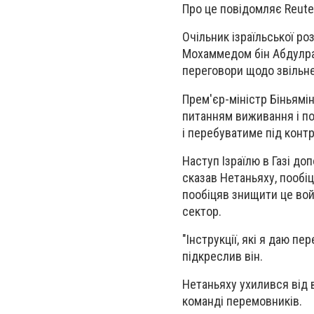
Про це повідомляє Reute
Очільник ізраїльської р
Мохаммедом бін Абдулрах
переговори щодо звільн
Прем'єр-міністр Біньямін
питанням виживання і по
і перебуватиме під контр
Наступ Ізраїлю в Газі до
сказав Нетаньяху, пообі
пообіцяв знищити це во
сектор.
"Інструкції, які я даю пе
підкреслив він.
Нетаньяху ухилився від в
команді перемовників.