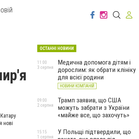
овій
ОСТАННІ НОВИНИ
Медична допомога дітям і
11:00
3 серпня
дорослим: як обрати клініку
ир'я
для всієї родини
НОВИНИ КОМПАНІЙ
Трамп заявив, що США
09:00
2 серпня
можуть забрати з України
«майже все, що захочуть»
 Катару
я нові
У Польщі підтвердили, що
15:15
1 серпня