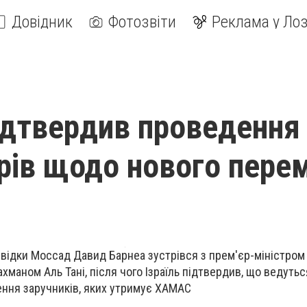
Довідник
Фотозвіти
Реклама у Лоз
підтвердив проведення
рів щодо нового перем
озвідки Моссад Давид Барнеа зустрівся з прем'єр-міністром
маном Аль Тані, після чого Ізраїль підтвердив, що ведутьс
ення заручників, яких утримує ХАМАС