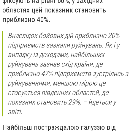
фіксують на рівні 60%, у західних
областях цей показник становить
приблизно 40%.
Внаслідок бойових дій приблизно 20%
підприємств зазнали руйнувань. Як і у
випадку із доходами, найбільших
руйнувань зазнав схід країни, де
приблизно 47% підприємств зустрілись з
руйнуваннями, меншою мірою це
стосується південних областей, де
показник становить 29%, – йдеться у
звіті.
Найбільш постраждалою галуззю від