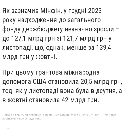
Як зазначив Мінфін, у грудні 2023
року
надходження до загального
фонду
держбюджету незначно зросли –
до 127,1 млрд грн зі 121,7 млрд грн у
листопаді, що, однак, менше за 139,4
млрд грн у жовтні.
При цьому
грантова міжнародна
допомога США
становила 20,5 млрд грн,
тоді як у листопаді вона була відсутня, а
в жовтні становила 42 млрд грн.
Якщо ви помітили помилку, виділіть необхідний текст і натисніть Ctrl + Enter, щоб
повідомити про це редакцію