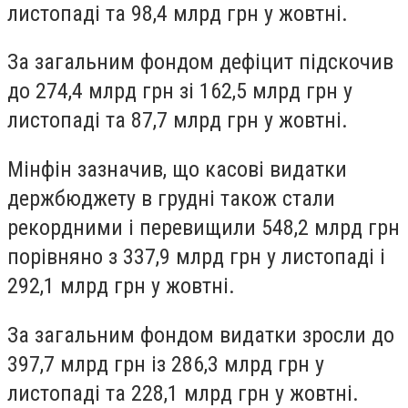
листопаді та 98,4 млрд грн у жовтні.
За загальним фондом
дефіцит підскочив
до 274,4 млрд грн зі 162,5 млрд грн у
листопаді та 87,7 млрд грн у жовтні.
Мінфін зазначив, що
касові видатки
держбюджету
в грудні також стали
рекордними і перевищили 548,2 млрд грн
порівняно з 337,9 млрд грн у листопаді і
292,1 млрд грн у жовтні.
За загальним фондом
видатки
зросли до
397,7 млрд грн із 286,3 млрд грн у
листопаді та 228,1 млрд грн у жовтні.